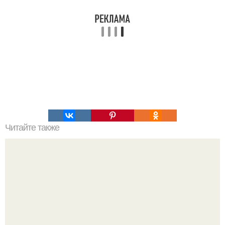
Читайте также
Это невероятное фото было сделано в чернобыле 24