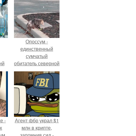
Опоссум -
единственный
сумчатый
ий
обитатель северной
зм.
америки.
е -
Агент фбр украл $1
х
млн в крипте,
ым
запомнив сид -