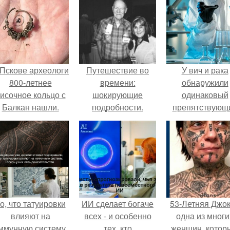
 Пскове археологи
Путешествие во
У вич и рака
800-летнее
времени:
обнаружили
исочное кольцо с
шокирующие
одинаковый
Балкан нашли.
подробности.
препятствующ
лечению механи
о, что татуировки
ИИ сделает богаче
53-Летняя Джок
влияют на
всех - и особенно
одна из многи
ммунную систему,
тех, кто
женщин, котор