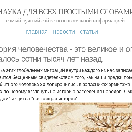
НАУКА ДЛЯ ВСЕХ ПРОСТЫМИ СЛОВАМ
самый лучший сайт c познавательной информацией.
главная
новости
статьи
ория человечества - это великое и 
алось сотни тысяч лет назад.
ка этих глобальных миграций внутри каждого из нас запис
вится бесценным свидетельством того, как наши предки по
бытного человека 80 лет хранились в запасниках эрмитажа.
х по-новому взглянуть на историю расселения народов. Смо
дом" из цикла "настоящая история"