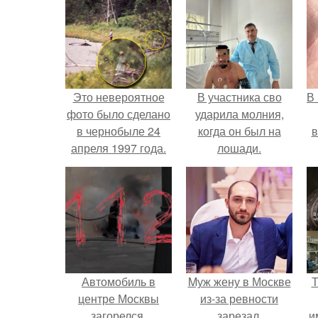
Это невероятное
В участника сво
В
фото было сделано
ударила молния,
в чернобыле 24
когда он был на
в
апреля 1997 года.
лошади.
Автомобиль в
Mуж жену в Москве
Т
центре Москвы
из-за ревности
загорелся.
зарезал.
и