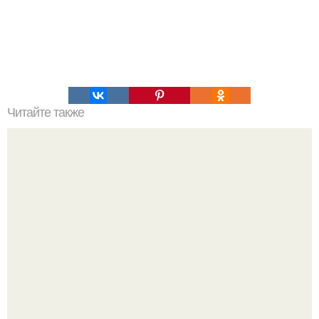
Читайте также
Это невероятное фото было сделано в чернобыле 24
апреля 1997 года.