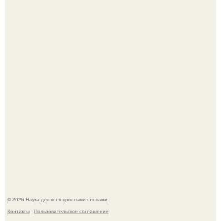
Эти занятия старение мозга замедлили.
В России создали первый плазменный двигатель на
криптоне.
© 2026 Наука для всех простыми словами
Контакты
Пользовательское соглашение