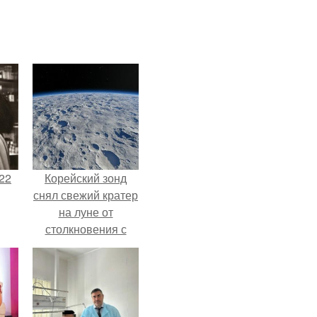
22
Корейский зонд
снял свежий кратер
на луне от
столкновения с
обломком Falcon 9.