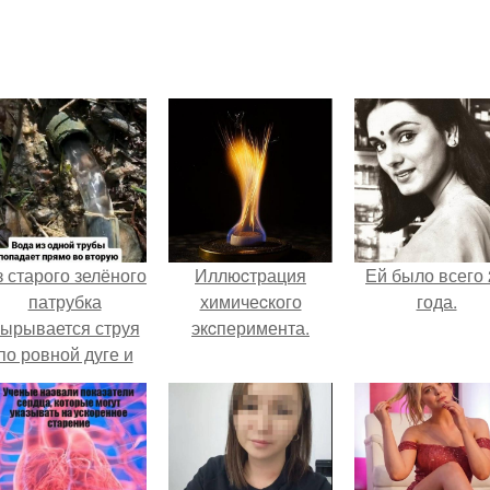
 старого зелёного
Иллюcтрация
Ей было всего 
патрубка
химичеcкого
года.
ырывается струя
экcперимента.
по ровной дуге и
точно попадает в
тверстие нижней
трубы.