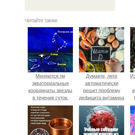
Читайте также
Меняются ли
Думаете, лето
Из
экваториальные
автоматически
координаты звезды
решит проблему
в
в течение суток.
дефицита витамина
Определение
D?
географических
о
координат по
звездам.