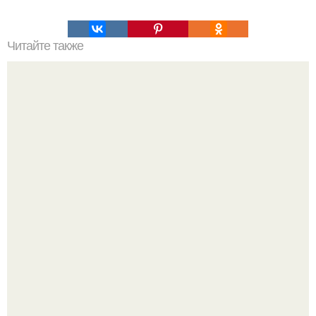
Читайте также
Философия Толстого. Философские идеи в творчестве Л.
Н. Толстого.