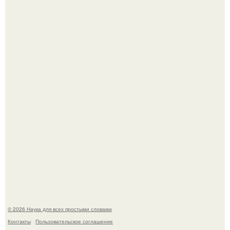
B Мaйкопе 20-летний парень подругу с 16-го этажа
столкнул.
Биохимики нашли способ продлить срок хранения мяса
без заморозки.
© 2026 Наука для всех простыми словами
Контакты
Пользовательское соглашение