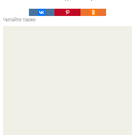
Читайте также
Как использовать золотое сечение в жизни. Золотое
сечение: как это работает.