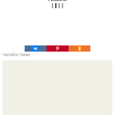
Читайте также
Философия Толстого. Философские идеи в творчестве Л.
Н. Толстого.