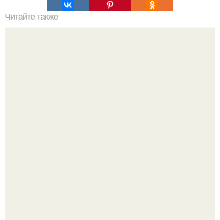
Читайте также
Магия казаков. Ezomir.
Жительница Башкирии больше не может иметь детей
после того, как медики сделали ей аборт на шестом