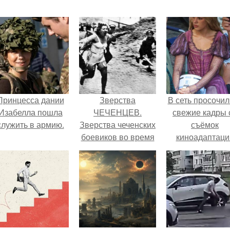
Принцесса дании
Зверства
В сеть просочил
Изабелла пошла
ЧЕЧЕНЦЕВ.
свежие кадры 
служить в армию.
Зверства чеченских
съёмок
боевиков во время
киноадаптаци
первой чеченской.
"Рапунцель", и 
внимание
моментальн
оказалось
приковано к Ти
крофт.