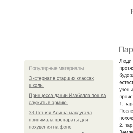
Пар
Люди 
протя
Популярные материалы
будор
Экстернат в старших классах
естес
школы
учены
Принцесса дании Изабелла пошла
проис
служить в армию.
1. па
После
33-Летняя Алиша макдугалл
похож
принимала препараты для
2. па
похудения на фоне
Землю