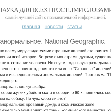
НАУКА ДЛЯ ВСЕХ ПРОСТЫМИ СЛОВАМ
самый лучший сайт c познавательной информацией.
главная
новости
статьи
анормальное. National Geographic.
по всему миру свидетелями странных явлений становятся. 
жении всей истории. Встречи с монстрами, духами, сущест
ажить сознание человека. Но спустя годы наука разгадыва
твенность происхождения тех или иных "Странных" явлений
ми и исследователями аномальных явлений. Программа "П
ходящего.
ранормальное: чупакабра.
 серии жутких убийств скота в середине 90-х, появились с
ем на собаку. Не чупакабра ли это?
ранормальное: кровавый дождь и космическое желе.
 ежегодно бомбардируют тонны космического вещества. Уч