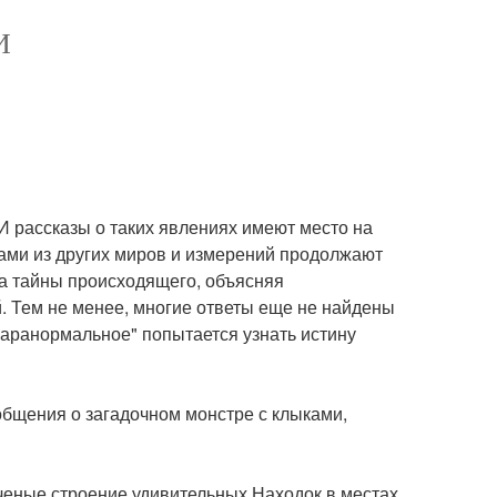
И
И рассказы о таких явлениях имеют место на
вами из других миров и измерений продолжают
ла тайны происходящего, объясняя
. Тем не менее, многие ответы еще не найдены
аранормальное" попытается узнать истину
ообщения о загадочном монстре с клыками,
еные строение удивительных Находок в местах