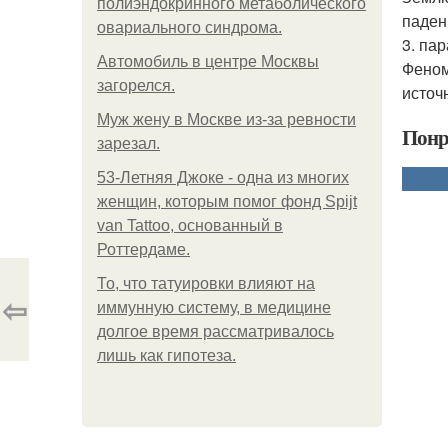
полиэндокринного метаболического
паден
овариального синдрома.
3. па
Автомобиль в центре Москвы
Феном
загорелся.
источ
Mуж жену в Москве из-за ревности
Понр
зарезал.
53-Летняя Джоке - одна из многих
женщин, которым помог фонд Spijt
van Tattoo, основанный в
Роттердаме.
То, что татуировки влияют на
⇦
иммунную систему, в медицине
долгое время рассматривалось
лишь как гипотеза.