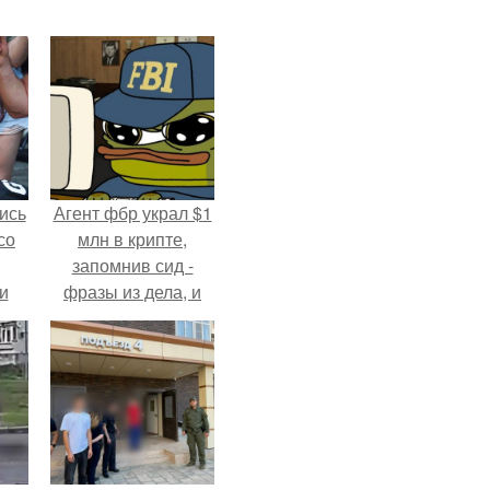
ись
Агент фбр украл $1
со
млн в крипте,
запомнив сид -
и
фразы из дела, и
всё
советовался с
Chatgpt, как их
о
потратить.
ган