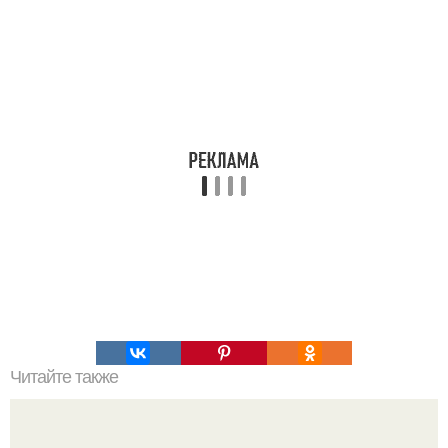
Читайте также