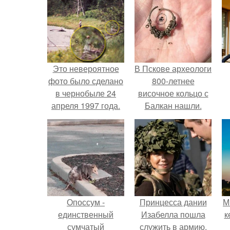
Это невероятное
В Пскове археологи
фото было сделано
800-летнее
в чернобыле 24
височное кольцо с
апреля 1997 года.
Балкан нашли.
Опоссум -
Принцесса дании
М
единственный
Изабелла пошла
к
сумчатый
служить в армию.