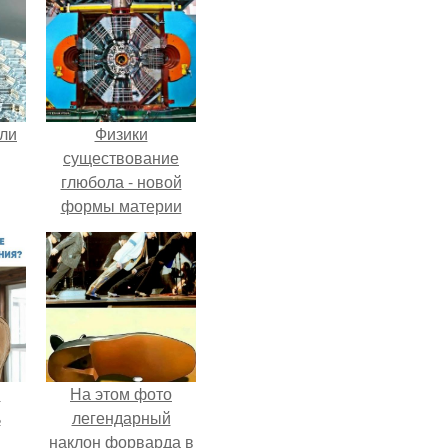
али
Физики
существование
глюбола - новой
формы материи
подтвердили.
и
На этом фото
ь
легендарный
наклон форварда в