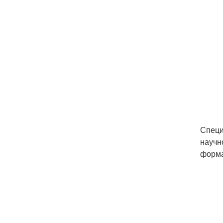
Специ
научн
форма