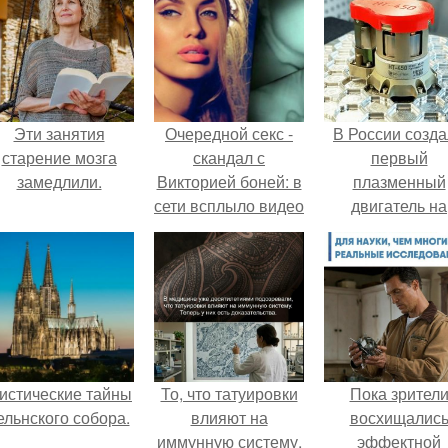
Эти занятия
Очередной секс -
В России созд
старение мозга
скандал с
первый
замедлили.
Викторией боней: в
плазменный
сети всплыло видео
двигатель на
с мастурбацией.
криптоне.
истические тайны
То, что татуировки
Пока зрител
ельнского собора.
влияют на
восхищалис
иммунную систему,
эффектной