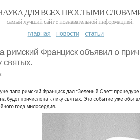
НАУКА ДЛЯ ВСЕХ ПРОСТЫМИ СЛОВАМ
самый лучший сайт c познавательной информацией.
главная
новости
статьи
а римский Франциск объявил о прич
у святых.
.
уне папа римский Франциск дал "Зеленый Свет" процедуре 
она будет причислена к лику святых. Это событие уже объя
йного года милосердия.