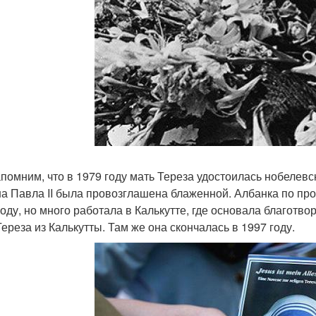
помним, что в 1979 году мать Тереза удостоилась нобелевс
а Павла II была провозглашена блаженной. Албанка по про
году, но много работала в Калькутте, где основала благотв
Тереза из Калькутты. Там же она скончалась в 1997 году.