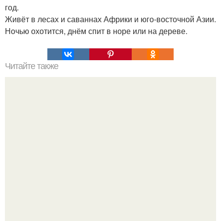
год.
Живёт в лесах и саваннах Африки и юго-восточной Азии.
Ночью охотится, днём спит в норе или на дереве.
Читайте также
Зелинский Ф. Ф. и особый мир доказательств,
выведенный им из тезиса: "Античная Религия - это и
Есть Настоящий Ветхий Завет Нашего Христианства":