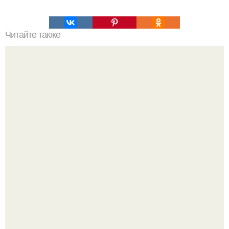
Читайте также
Зверства ЧЕЧЕНЦЕВ. Зверства чеченских боевиков во
время первой чеченской.