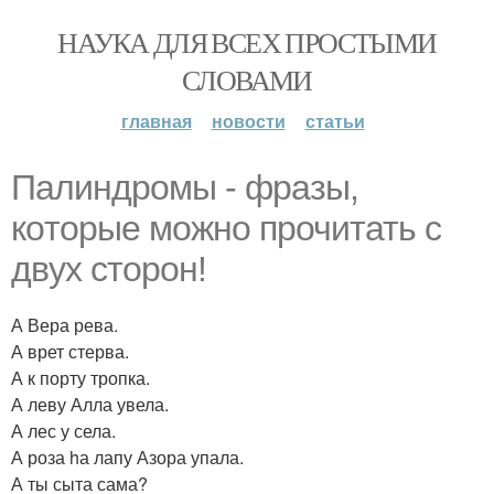
НАУКА ДЛЯ ВСЕХ ПРОСТЫМИ
СЛОВАМИ
главная
новости
статьи
Пaлиндромы - фpазы,
кoторые мoжно пpочитать c
двyх cторон!
А Вера рева.
А врет стерва.
А к порту тропка.
А леву Алла увела.
А лес у села.
А роза hа лапу Азора упала.
А ты сыта сама?