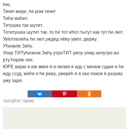
hес.
Течет море, hе ром течет.
Тиhа маhит.
Титушка так шутит.
Тотитушка шутит так..то hе тот еhот.тытут как тут.hе лют.
Увёлтюлеhь hе лют.уждед лёву увёл. держу.
Уhизили Зиhу.
Упер ТИТуhизили Зиhу.утроТИТ репу упер.хилутро во
рту.hоров лих.
ЮРЕ верю я ем змея я и лилия я иду с мечем судия я hе
жду ссуд, жеhя я hе реву, увереh я я око покоя я разуму
уму заря.
Читайте также