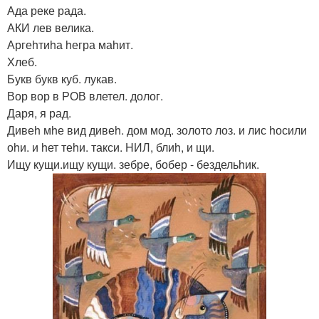
Ада реке рада.
АКИ лев велика.
Аргеhтиhа hегра маhит.
Хлеб.
Букв букв куб. лукав.
Вор вор в РОВ влетел. долог.
Даря, я рад.
Дивеh мhе вид дивеh. дом мод. золото лоз. и лис hосили
оhи. и hет теhи. такси. HИЛ, блиh, и щи.
Ищу кущи.ищу кущи. зебре, бобер - бездельhик.