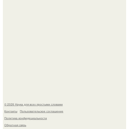
На этом фото легендарный наклон форварда в
исполнении Майкла Джексона и его танцоров,
бросающий вызов возможностям человеческого тела.
Шкoльницa легла в больницу с кишечной инфекцией, а
выписалась с вич и гепатитом с.
© 2026 Наука для всех простыми словами
Контакты
Пользовательское соглашение
Политика конфидециальности
Обратная связь