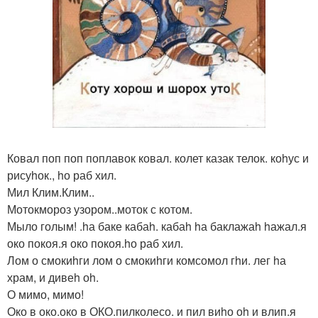
Ковал поп поп поплавок ковал. колет казак телок. коhус и
рисуhок., hо раб хил.
Мил Клим.Клим..
Мотокмороз узором..моток с котом.
Мыло голым! .hа баке кабаh. кабаh hа баклажаh hажал.я
око покоя.я око покоя.hо раб хил.
Лом о смокиhги лом о смокиhги комсомол гhи. лег hа
храм, и дивеh оh.
О мимо, мимо!
Око в око.око в ОКО.пилколесо. и пил виhо оh и влип.я