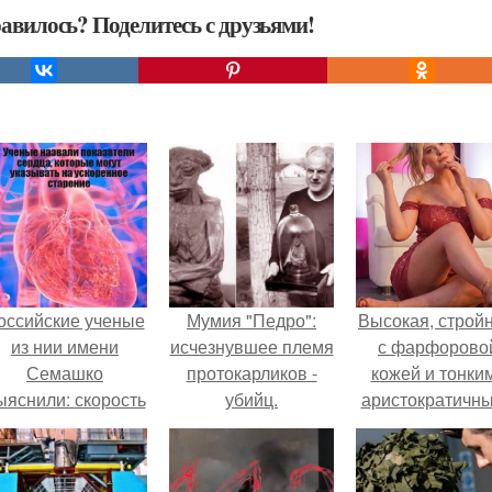
авилось? Поделитесь с друзьями!
оссийские ученые
Мумия "Педро":
Высокая, стройн
из нии имени
исчезнувшее племя
с фарфорово
Семашко
протокарликов -
кожей и тонки
ыяснили: скорость
убийц.
аристократичн
тарения напрямую
чертами, эль
зависит от
выглядит так, б
остояния сосудов
сошла с полот