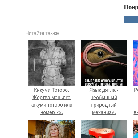
Понр
Читайте также
Кикуми Тоторо.
Язык дятла -
Р
Жертва маньяка
необычный
кикуми тоторо или
природный
номер 72.
механизм.
в
с
с