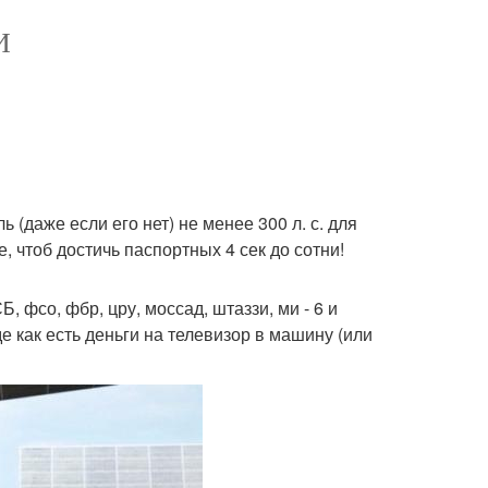
И
(даже если его нет) не менее 300 л. с. для
 чтоб достичь паспортных 4 сек до сотни!
фсо, фбр, цру, моссад, штаззи, ми - 6 и
 как есть деньги на телевизор в машину (или