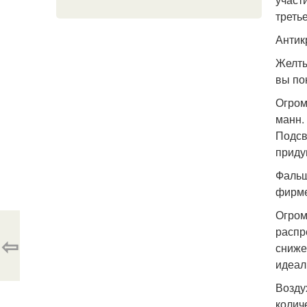
третье
Антик
Желты
вы по
Огром
манн.
Подсв
приду
Фальш
фирме
Огром
распр
⇦
сниже
идеал
Возду
колич