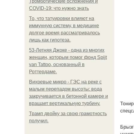
Тромботические осложнения и
COVID-19: что нужно знать
То, что татуировки влияют на
иммунную систему, в медицине
долгое время рассматривалось
лишь как гипотеза.
53-Летняя Джоке - одна из многих
женщин, которым помог фонд Spijt
van Tattoo, основанный в
Роттердаме.
Вихревые микро - ГЭС на реке с
малым перепадом высоты: вода
закручивается в бетонной камере и
Тонир
вращает вертикальную турбину.
спецс
Трамп двойку за свою грамотность
получил.
Брызг
участ