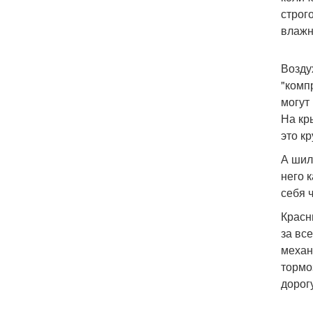
строг
влажн
Возду
"комп
могут
На кр
это к
А шиль
него 
себя 
Красн
за вс
механ
тормо
дорог