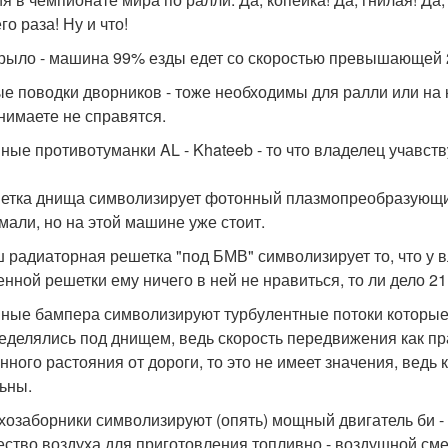
го раза! Ну и что!
рыло - машина 99% езды едет со скоростью превышающей 2
е поводки дворников - тоже необходимы для ралли или на кр
нимаете не справятся.
ные противотуманки AL - Khateeb - то что владелец учавству
етка днища символизирует фотонный плазмопреобразующий
мали, но на этой машине уже стоит.
 радиаторная решетка "под БМВ" символизирует то, что у в
нной решетки ему ничего в ней не нравиться, то ли дело 21
ные бампера символизируют турбулентные потоки которые
еделялись под днищем, ведь скорость передвижения как прав
нного растояния от дороги, то это не имеет значения, ведь
ьны.
хозаборники символизируют (опять) мощный двигатель би -
ество воздуха для приготовления топливно - воздушной см