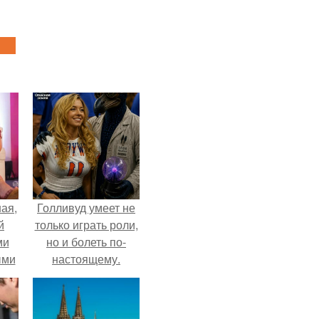
ая,
Голливуд умеет не
й
только играть роли,
ми
но и болеть по-
ыми
настоящему.
удто
на