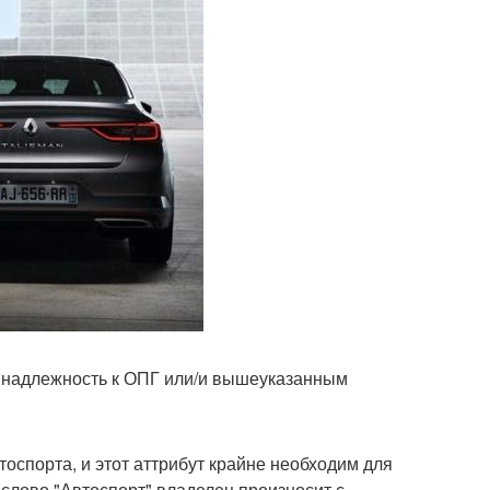
ринадлежность к ОПГ или/и вышеуказанным
тоспорта, и этот аттрибут крайне необходим для
, слово "Автоспорт" владелец произносит с