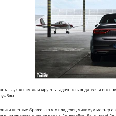
овка глухая символизирует загадочность водителя и его п
лужбам.
овики цветные Sparco - то что владелец минимум мастер ав
ия в чемпионате мира по ралли. Да, копейка! Да, гнилая! Да