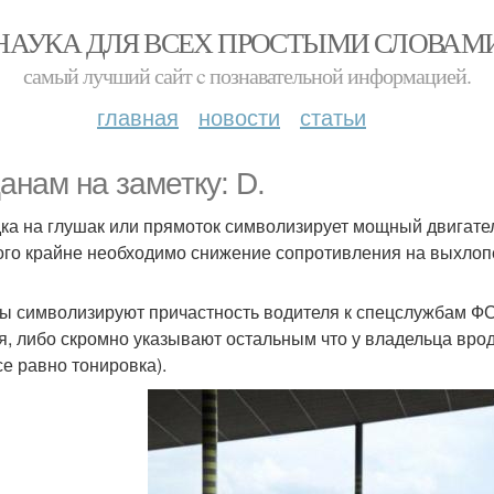
НАУКА ДЛЯ ВСЕХ ПРОСТЫМИ СЛОВАМ
самый лучший сайт c познавательной информацией.
главная
новости
статьи
анам на заметку: D.
ка на глушак или прямоток символизирует мощный двигатель 
ого крайне необходимо снижение сопротивления на выхлопе,
ы символизируют причастность водителя к спецслужбам ФСБ, 
я, либо скромно указывают остальным что у владельца вроде
се равно тонировка).