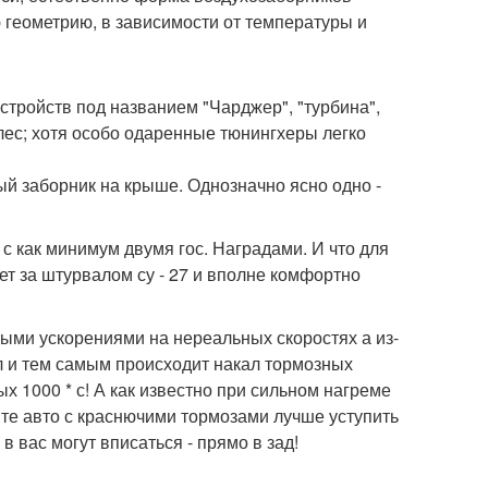
 геометрию, в зависимости от температуры и
стройств под названием "Чарджер", "турбина",
олес; хотя особо одаренные тюнингхеры легко
ый заборник на крыше. Однозначно ясно одно -
р с как минимум двумя гос. Наградами. И что для
лет за штурвалом су - 27 и вполне комфортно
ными ускорениями на нереальных скоростях а из-
л и тем самым происходит накал тормозных
 1000 * с! А как известно при сильном нагреме
нте авто с краснючими тормозами лучше уступить
в вас могут вписаться - прямо в зад!