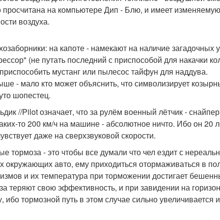
о просчитана на компьютере Дип - Блю, и имеет изменяемую
ости воздуха.
хозаборники: на капоте - намекают на наличие загадочных у
рессор" (не путать последний с приспособой для накачки к
 приспособить мустанг или пылесос тайфун для наддува.
ыше - мало кто может объяснить, что символизирует козырн
руто шопестец.
дик //Pilot означает, что за рулём военный лётчик - снайпе
каких-то 200 км/ч на машине - абсолютное ничто. Ибо он 20 
чувствует даже на сверхзвуковой скорости.
ые тормоза - это чтобы все думали что чел ездит с нереаль
ех окружающих авто, ему приходиться отормаживаться в по
измов и их температура при торможении достигает бешенных
за теряют свою эффективность, и при завидении на горизо
у, ибо тормозной путь в этом случае сильно увеличивается и 