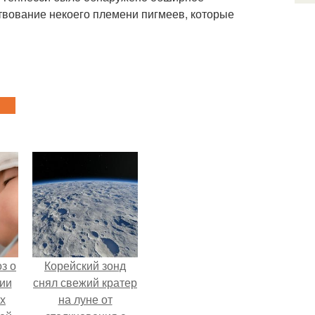
твование некоего племени пигмеев, которые
з о
Корейский зонд
ии
снял свежий кратер
х
на луне от