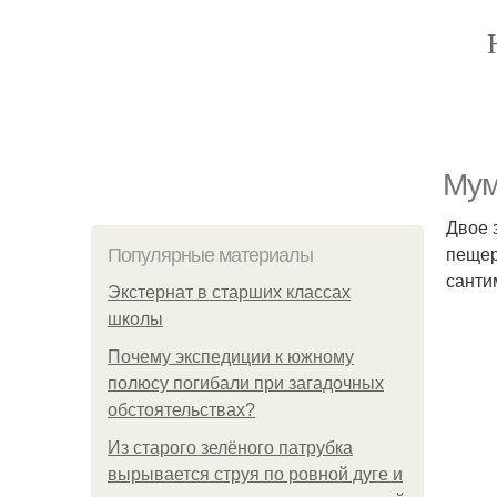
Мум
Двое 
пещер
Популярные материалы
санти
Экстернат в старших классах
школы
Почему экспедиции к южному
полюсу погибали при загадочных
обстоятельствах?
Из старого зелёного патрубка
вырывается струя по ровной дуге и