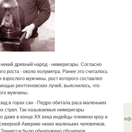
некий древний народ - нимеригары. Согласно
о роста - около полуметра. Ранее это считалось
 взрослого мужчины, рост которого составлял
омощью рентгеновских лучей, выяснилось, что
ого мужчины.
ад в горах сан - Педро обитала раса маленьких
ых стрел. Так называемые нимеригары
⇨
о даже в конце XX века индейцы племени кроу и
северной Америке неких маленьких человечков,
ате Теннесси было обнаружено обширное