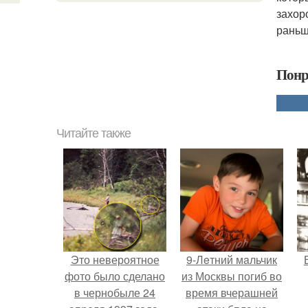
захор
раньш
Понр
Читайте также
Это невероятное
9-Лeтний мaльчик
фото было сделано
из Москвы погиб во
в чернобыле 24
время вчерашней