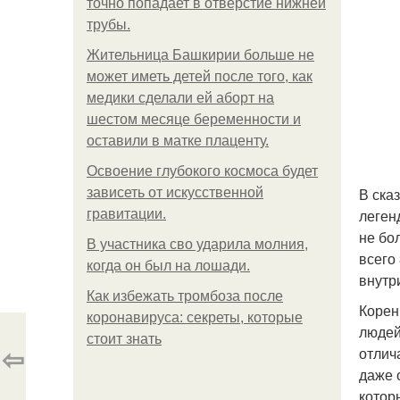
точно попадает в отверстие нижней
трубы.
Жительница Башкирии больше не
может иметь детей после того, как
медики сделали ей аборт на
шестом месяце беременности и
оставили в матке плаценту.
Освоение глубокого космоса будет
В ска
зависеть от искусственной
леген
гравитации.
не бо
В участника сво ударила молния,
всего
когда он был на лошади.
внутр
Как избежать тромбоза после
Корен
коронавируса: секреты, которые
людей
стоит знать
⇦
отлич
даже 
котор