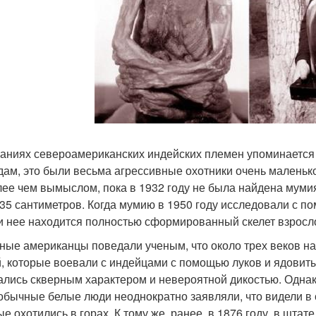
заниях североамериканских индейских племен упоминается 
дам, это были весьма агрессивные охотники очень маленьког
лее чем вымыслом, пока в 1932 году не была найдена мумия
 35 сантиметров. Когда мумию в 1950 году исследовали с п
и нее находится полностью сформированный скелет взросл
ные американцы поведали ученым, что около трех веков наз
, которые воевали с индейцами с помощью луков и ядовит
ались скверным характером и невероятной дикостью. Однак
обычные белые люди неоднократно заявляли, что видели в 
ые охотились в горах. К тому же, ранее, в 1876 году, в шт