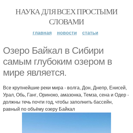
НАУКА ДЛЯ ВСЕХ ПРОСТЫМИ
СЛОВАМИ
главная
новости
статьи
Озеро Байкал в Сибири
самым глубоким озером в
мире является.
Все крупнейшие реки мира - волга, Дон, Днепр, Енисей,
Урал, Обь, Ганг, Ориноко, амазонка, Темза, сена и Одер -
должны течь почти год, чтобы заполнить бассейн,
равный по объёму озеру Байкал