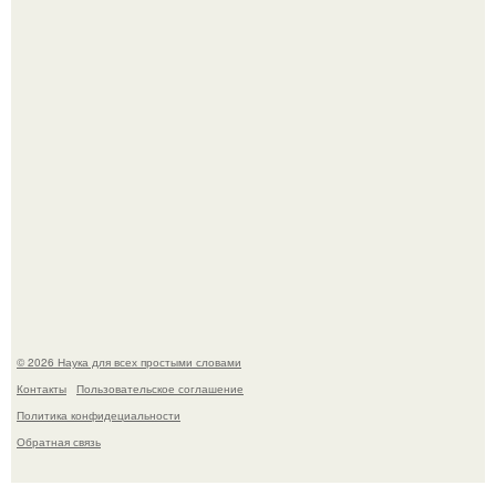
Вихревые микро - ГЭС на реке с малым перепадом
высоты: вода закручивается в бетонной камере и
вращает вертикальную турбину.
© 2026 Наука для всех простыми словами
Контакты
Пользовательское соглашение
Политика конфидециальности
Обратная связь