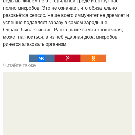
ведь мы живём не в стерильной среде и вокруг нас
полно микробов. Это не означает, что обязательно
разовьётся сепсис. Чаще всего иммунитет не дремлет и
успешно подавляет заразу в самом зародыше.
Однако бывает иначе. Ранка, даже самая крошечная,
может нагноиться, а из неё ударная доза микробов
ринется атаковать организм.
Читайте также
В Антарктиде обнаружили фрагменты тазобедренного
сустава и черепа лягушки.