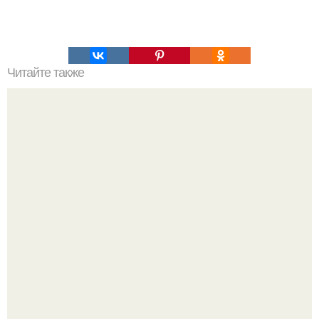
Читайте также
Это невероятное фото было сделано в чернобыле 24
апреля 1997 года.