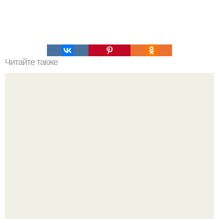
Читайте также
Это невероятное фото было сделано в чернобыле 24
апреля 1997 года.