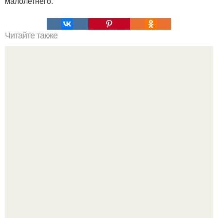
малолетнего.
Читайте также
Мифические птицы. В мифологии разных стран большое
место занимают образы птиц.