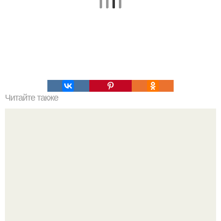
Читайте также
Астрономы шесть новых миллисекундных пульсаров
обнаружили.