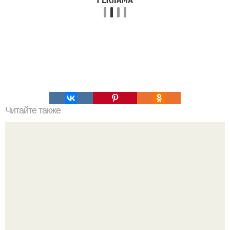
Читайте также
Мальчуган старшую сестру в тазике на сборку урожая
носит.