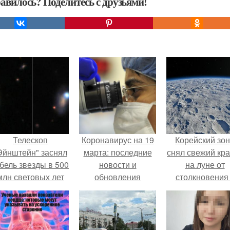
авилось? Поделитесь с друзьями!
Телескоп
Коронавирус на 19
Корейский зо
Эйнштейн" заснял
марта: последние
снял свежий кр
бель звезды в 500
новости и
на луне от
млн световых лет
обновления
столкновения
от земли.
обломком Falcon