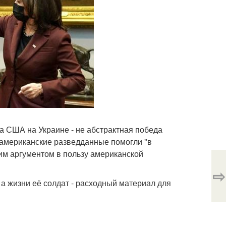
а США на Украине - не абстрактная победа
о американские разведданные помогли "в
ким аргументом в пользу американской
⇨
 а жизни её солдат - расходный материал для