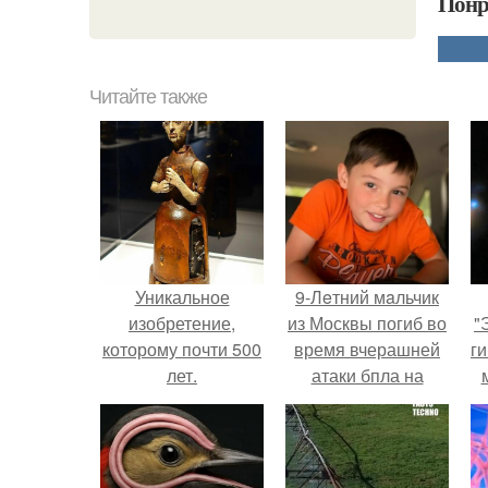
Понр
Читайте также
Уникальное
9-Лeтний мaльчик
изобретение,
из Москвы погиб во
"
которому почти 500
время вчерашней
ги
лет.
атаки бпла на
пляже под
Геленджиком.