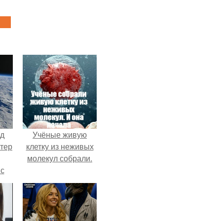
нд
Учёные живую
атер
клетку из неживых
молекул собрали.
 с
 9.