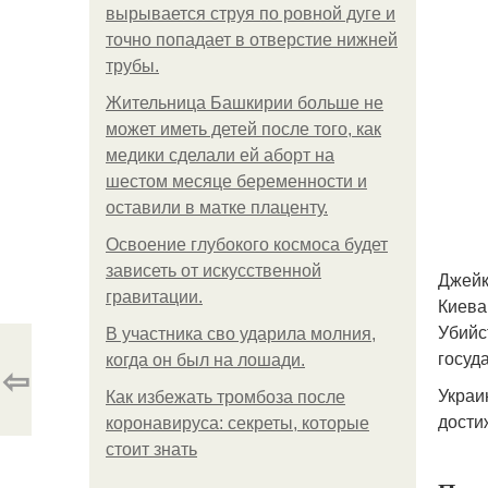
вырывается струя по ровной дуге и
точно попадает в отверстие нижней
трубы.
Жительница Башкирии больше не
может иметь детей после того, как
медики сделали ей аборт на
шестом месяце беременности и
оставили в матке плаценту.
Освоение глубокого космоса будет
зависеть от искусственной
Джейк
гравитации.
Киева
Убийс
В участника сво ударила молния,
госуд
когда он был на лошади.
⇦
Украи
Как избежать тромбоза после
дости
коронавируса: секреты, которые
стоит знать