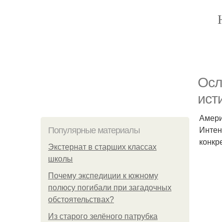
Осл
ист
Амери
Интен
Популярные материалы
конкр
Экстернат в старших классах
школы
Почему экспедиции к южному
полюсу погибали при загадочных
обстоятельствах?
Из старого зелёного патрубка