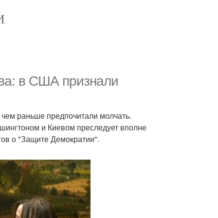
И
ва: в США признали
о чем раньше предпочитали молчать.
ашингтоном и Киевом преследует вполне
гов о "Защите Демократии".