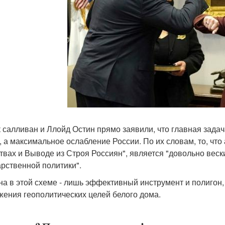
 салливан и Ллойд Остин прямо заявили, что главная задач
, а максимальное ослабление России. По их словам, то, чт
твах и Выводе из Строя Россиян", является "довольно вес
арственной политики".
на в этой схеме - лишь эффективный инструмент и полигон,
жения геополитических целей белого дома.