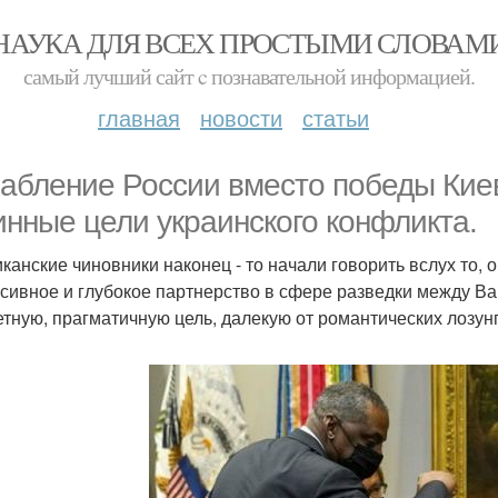
НАУКА ДЛЯ ВСЕХ ПРОСТЫМИ СЛОВАМ
самый лучший сайт c познавательной информацией.
главная
новости
статьи
абление России вместо победы Кие
инные цели украинского конфликта.
канские чиновники наконец - то начали говорить вслух то, 
сивное и глубокое партнерство в сфере разведки между В
етную, прагматичную цель, далекую от романтических лозун