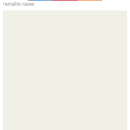
Читайте также
Секрет "Машины Времени" Герберта уэллса.
Ей было всего 22 года.