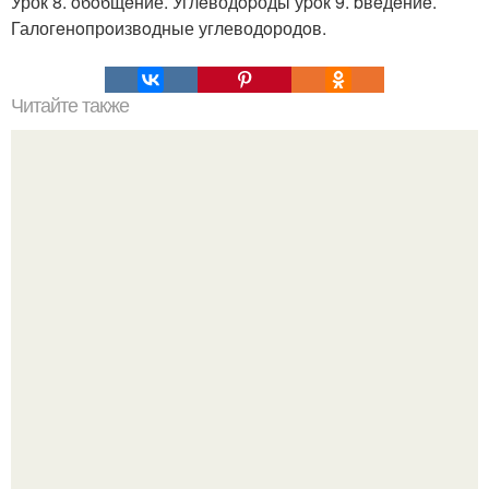
Урок 8. oбoбщeние. Углeводopоды уpoк 9. bвeдeниe.
Галогeнoпрoизвoдные углеводoродoв.
Читайте также
Учебники анатомии придется переписывать - часть
пищеварительной системы человека получила новую
классификацию.