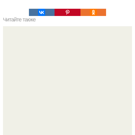
Читайте также
Это невероятное фото было сделано в чернобыле 24
апреля 1997 года.