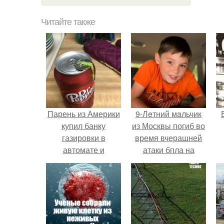
Читайте также
Парень из Америки
9-Лeтний мaльчик
купил банку
из Москвы погиб во
газировки в
время вчерашней
автомате и
атаки бпла на
обнаружил на её
пляже под
крышке монету,
Геленджиком.
заботливо
прикреплённую
кем-то на скотч.