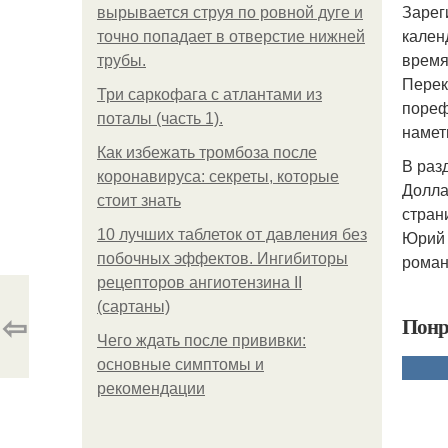
Зарег
вырывается струя по ровной дуге и
кален
точно попадает в отверстие нижней
время
трубы.
Перек
Три саркофага с атлантами из
пореф
поталы (часть 1).
намет
Как избежать тромбоза после
В раз
коронавируса: секреты, которые
Долла
стоит знать
стран
10 лучших таблеток от давления без
Юрий 
побочных эффектов. Ингибиторы
роман
рецепторов ангиотензина ІІ
(сартаны)
⇦
Понр
Чего ждать после прививки:
основные симптомы и
рекомендации