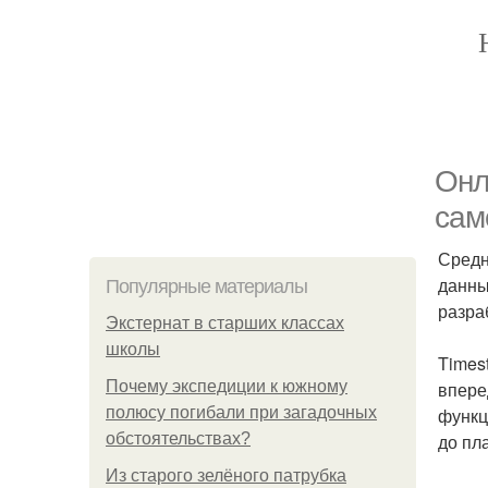
Онл
сам
Средн
данны
Популярные материалы
разра
Экстернат в старших классах
школы
Timest
Почему экспедиции к южному
впере
полюсу погибали при загадочных
функц
обстоятельствах?
до пл
Из старого зелёного патрубка