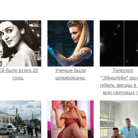
Ей было всего 22
Ученые были
Телескоп
года.
шокированы.
"Эйнштейн" зас
гибель звезды в
млн световых 
от земли.