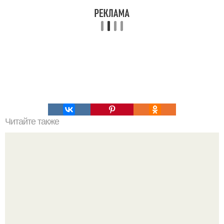
Читайте также
Гора Бойко. Крымская шамбала - гора бойко.