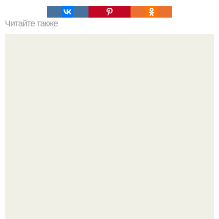
Читайте также
Старославянские имена и их значения.
9-Лeтний мaльчик из Москвы погиб во время вчерашней