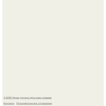
Эти занятия старение мозга замедлили.
В России создали первый плазменный двигатель на
криптоне.
© 2026 Наука для всех простыми словами
Контакты
Пользовательское соглашение