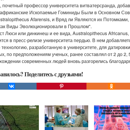
, почетный профессор университета витватерсранда, добав
фриканские Ископаемые Гоминиды Были в Основном Совр
ustralopithecus Afarensis, и Вряд ли Являются их Потомка
 как Виды Эволюционировали в Прошлом".
ст Люси или динкинеш и ее вида, Australopithecus Africanus,
ится в пресс-релизе университета пердью. В нем добавляет
 технологию, разработанную в университете, для датировк
ых, по предположениям ученых, ранее составлял от 2 до 2, 5
хождении современных людей вновь разгорелись благодар
авилось? Поделитесь с друзьями!