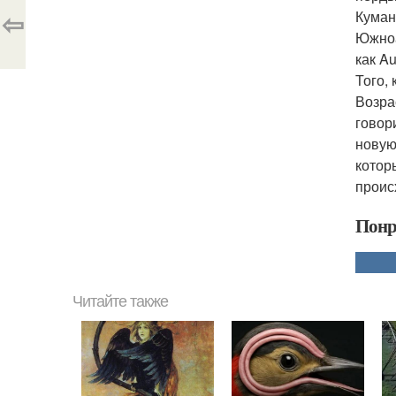
⇦
Куман
Южноа
как A
Того,
Возра
говор
новую
котор
проис
Понр
Читайте также