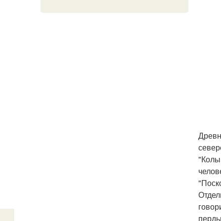
Древн
север
"Колы
челов
"Поск
Отдел
говор
пердь