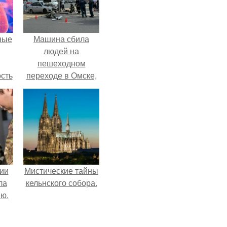
ные
Машина сбила
людей на
пешеходном
сть
переходе в Омске,
мую
пострадали 8
человек.
дов
а.
ии
Мистические тайны
ла
кельнского собора.
ию.