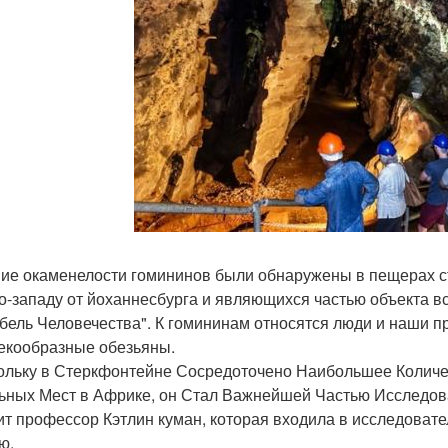
ие окаменелости гомининов были обнаружены в пещерах с
о-западу от йоханнесбурга и являющихся частью объекта вс
бель Человечества". К гомининам относятся люди и наши п
екообразные обезьяны.
ольку в Стеркфонтейне Сосредоточено Наибольшее Количе
ьных Мест в Африке, он Стал Важнейшей Частью Исследов
ит профессор Кэтлин куман, которая входила в исследоват
ю.