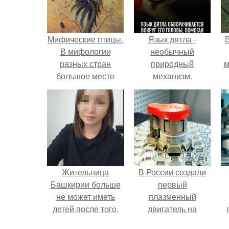
Мифические птицы.
Язык дятла -
В мифологии
необычный
разных стран
природный
м
большое место
механизм.
занимают образы
птиц.
б
Жительница
В России создали
Башкирии больше
первый
не может иметь
плазменный
детей после того,
двигатель на
как медики сделали
криптоне.
л