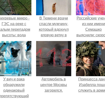
Вихревые микро -
В Тюмени врачи
Российские уче
ГЭС на реке с
спасли мужчину,
из нии имени
алым перепадом
который вдохнул
Семашко
высоты: вода
еловую ветку в
выяснили: скоро
закручивается в
легкие.
старения напря
етонной камере и
зависит от
вращает
состояния сосу
вертикальную
и работы сердц
турбину.
У вич и рака
Автомобиль в
Принцесса дан
обнаружили
центре Москвы
Изабелла пош
одинаковый
загорелся.
служить в арм
препятствующий
ечению механизм.