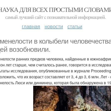
НАУКА ДЛЯ ВСЕХ ПРОСТЫМИ СЛОВАМ
самый лучший сайт c познавательной информацией.
главная
новости
статьи
менелости в колыбели человечеств
ей возобновили.
нелости ранних предков человека, найденные в южноафрик
он лет старше, чем считалось ранее, говорится в исследов
ьтаты исследования, опубликованные в журнале Proceedings 
ложить, что их возраст составляет от 3, 4 до 3, 6 млн. Лет
нелость Люси или динкинеш, которая была обнаружена в 1974