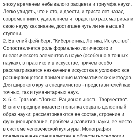
эпоху временем небывалого расцвета и триумфа науки.
Легко увидеть, что и сто, и двести, и триста лет назад
современники с удивлением и гордостью рассматривали
свою науку как знание, достигшее чуть ли не высшей
ступени.
2. Евгений фейнберг. "Кибернетика, Логика, Искусство".
Сопоставляется роль формально логического и
внелогического элементов в науке (особенно в точных
науках), в практике и в искусстве, причем особо
рассматривается назначение искусства в условиях все
расширяющегося применения математических методов.
Для широкого круга специалистов - представителей как
точных, так и гуманитарных наук.
3. б. с. Грязнов. "Логика. Рациональность. Творчество".
В книге предпринимается попытка создать целостный
образ науки: рассматриваются ее состав, строение и
функционирование, проблемы развития науки, ее место
в системе человеческой культуры. Монография
предназначена специалистам в области гносеологии,