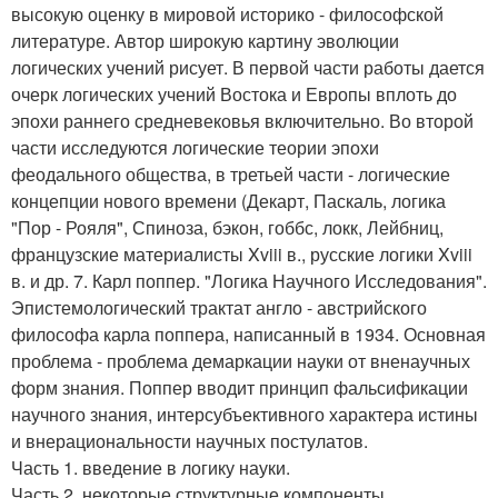
высокую оценку в мировой историко - философской
литературе. Автор широкую картину эволюции
логических учений рисует. В первой части работы дается
очерк логических учений Востока и Европы вплоть до
эпохи раннего средневековья включительно. Во второй
части исследуются логические теории эпохи
феодального общества, в третьей части - логические
концепции нового времени (Декарт, Паскаль, логика
"Пор - Рояля", Спиноза, бэкон, гоббс, локк, Лейбниц,
французские материалисты Xviii в., русские логики Xviii
в. и др. 7. Карл поппер. "Логика Научного Исследования".
Эпистемологический трактат англо - австрийского
философа карла поппера, написанный в 1934. Основная
проблема - проблема демаркации науки от вненаучных
форм знания. Поппер вводит принцип фальсификации
научного знания, интерсубъективного характера истины
и внерациональности научных постулатов.
Часть 1. введение в логику науки.
Часть 2. некоторые структурные компоненты