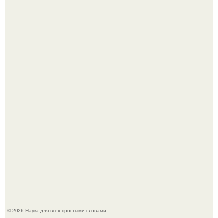
То, что татуировки влияют на иммунную систему, в
медицине долгое время рассматривалось лишь как
гипотеза.
ИИ сделает богаче всех - и особенно тех, кто
зарабатывает меньше всего.
© 2026 Наука для всех простыми словами