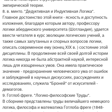
эмпирической теории.
8. в. минто. "Дедуктивная и Индуктивная Логика".
Главное достоинство этой книги - ясность и доступность
изложения, благодаря которым автору, профессору
логики абердинского университета (Шотландия), удается
ввести читателя в курс эволюции логических учений, а
также самых запутанных и спорных вопросов логики,
описать современное ему (конец XIX в. ) состояние этой
дисциплины. В продолжение всей своей долгой истории
логика никогда не была абстрактной наукой, интересной
лишь для изощренных умов. Она имела практическое
значение - предохранение человеческого ума от ошибок
и заблуждений в научных дискуссиях, рассуждениях и
исследованиях, служила "Броней" от искусителей -
демагогов.
9. Готлоб фреге. "Логико-философские Труды".
В сборнике представлены труды величайшего немецкого
логика, философа и математика Готлоба фреге (1848-