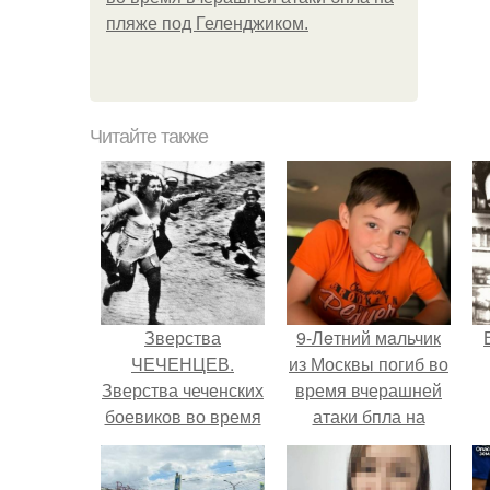
пляже под Геленджиком.
Читайте также
Зверства
9-Лeтний мaльчик
ЧЕЧЕНЦЕВ.
из Москвы погиб во
Зверства чеченских
время вчерашней
боевиков во время
атаки бпла на
первой чеченской.
пляже под
Геленджиком.