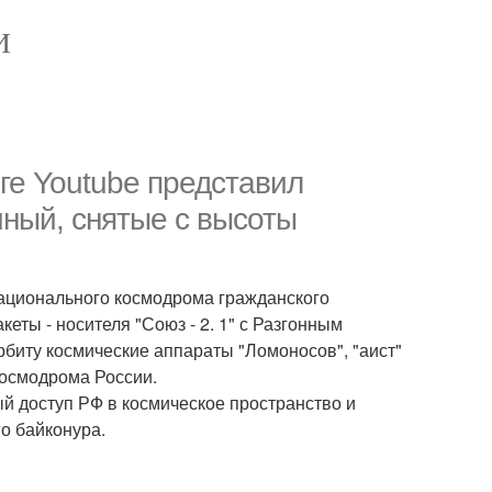
И
е Youtube представил
ный, снятые с высоты
 национального космодрома гражданского
еты - носителя "Союз - 2. 1" с Разгонным
рбиту космические аппараты "Ломоносов", "аист"
 космодрома России.
й доступ РФ в космическое пространство и
о байконура.