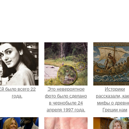
Ей было всего 22
Это невероятное
Историки
года.
фото было сделано
рассказали, ка
в чернобыле 24
мифы о древн
апреля 1997 года.
Греции нам
навязало кино