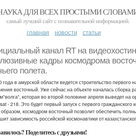
НАУКА ДЛЯ ВСЕХ ПРОСТЫМИ СЛОВАМ
самый лучший сайт c познавательной информацией.
главная
новости
статьи
циальный канал RT на видеохостинг
клюзивные кадры космодрома восточ
чьего полета.
0 года в амурской области ведется строительство первого
чения восточный. Уже сейчас на объекте началась сборка рак
м"волга", которая во второй половине апреля выведет на о
sat - 218. Это будет первый запуск с первого гражданского
 образом, космодром восточный позволит обеспечить полны
шит зависимость российской космонавтики от казахстанског
авилось? Поделитесь с друзьями!