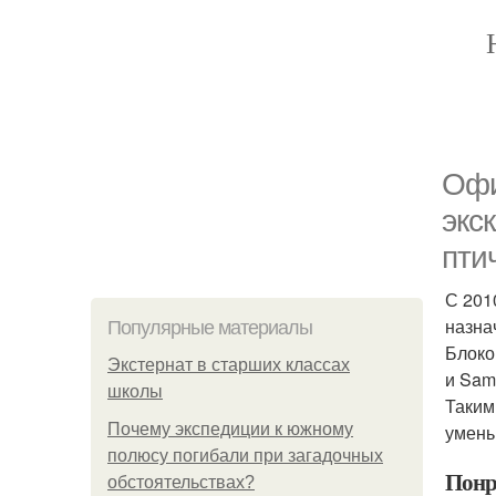
Офи
экс
пти
С 201
назна
Популярные материалы
Блоко
Экстернат в старших классах
и Sam
школы
Таким
Почему экспедиции к южному
умень
полюсу погибали при загадочных
Понр
обстоятельствах?