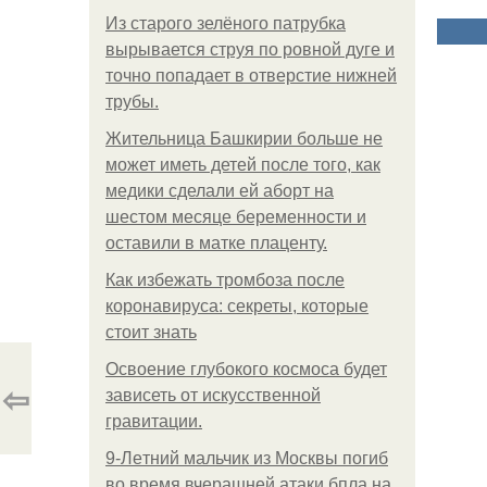
Из старого зелёного патрубка
вырывается струя по ровной дуге и
точно попадает в отверстие нижней
трубы.
Жительница Башкирии больше не
может иметь детей после того, как
медики сделали ей аборт на
шестом месяце беременности и
оставили в матке плаценту.
Как избежать тромбоза после
коронавируса: секреты, которые
стоит знать
Освоение глубокого космоса будет
⇦
зависеть от искусственной
гравитации.
9-Лeтний мaльчик из Москвы погиб
во время вчерашней атаки бпла на