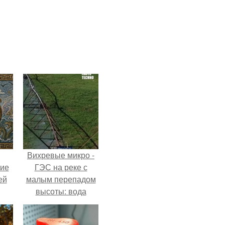
Вихревые микро -
кие
ГЭС на реке с
ей
малым перепадом
высоты: вода
.
закручивается в
бетонной камере и