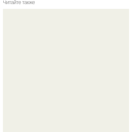
Читайте также
Наука Что это простыми словами. Что такое
антиматерия?
9-Лeтний мaльчик из Москвы погиб во время вчерашней
атаки бпла на пляже под Геленджиком.