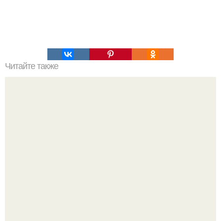
Читайте также
Пальцы гнутся в обратную сторону. Почему некоторые
люди умеют выгибать палец в обратную сторону?