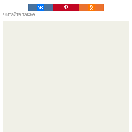
Читайте также
Гештальт. Что такое гештальт.
Автомобиль в центре Москвы загорелся.