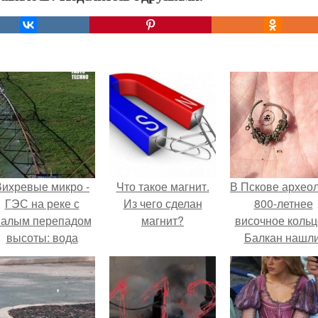
Вихревые микро -
Что такое магнит.
В Пскове архео
ГЭС на реке с
Из чего сделан
800-летнее
алым перепадом
магнит?
височное кольц
высоты: вода
Балкан нашли
закручивается в
етонной камере и
вращает
вертикальную