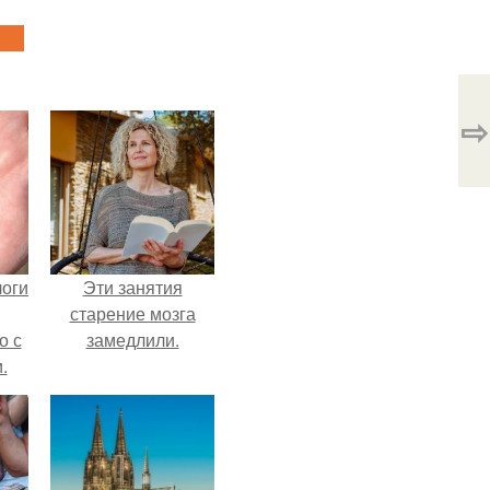
⇨
логи
Эти занятия
старение мозга
о с
замедлили.
.