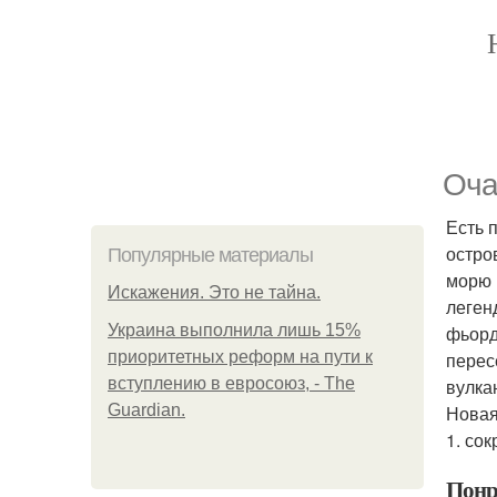
Оча
Есть 
остро
Популярные материалы
морю 
Искажения. Это не тайна.
леген
Украина выполнила лишь 15%
фьорд
приоритетных реформ на пути к
перес
вступлению в евросоюз, - The
вулка
Guardian.
Новая 
1. со
Понр