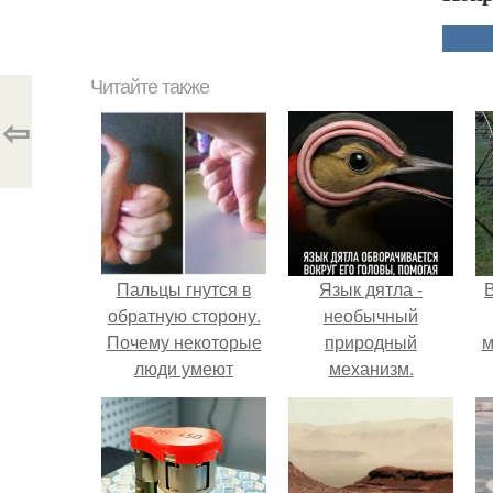
Читайте также
⇦
Пальцы гнутся в
Язык дятла -
обратную сторону.
необычный
Почему некоторые
природный
м
люди умеют
механизм.
выгибать палец в
обратную сторону?
б