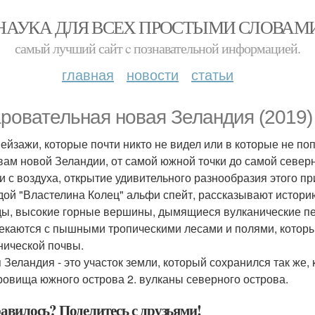
НАУКА ДЛЯ ВСЕХ ПРОСТЫМИ СЛОВАМ
самый лучший сайт c познавательной информацией.
главная
новости
статьи
ровательная новая Зеландия (2019)
пейзажи, которые почти никто не видел или в которые не п
вам новой Зеландии, от самой южной точки до самой северно
и с воздуха, открытие удивительного разнообразия этого п
дой "Властелина Колец" альфи спейт, рассказывают истор
ы, высокие горные вершины, дымящиеся вулканические п
екаются с пышными тропическими лесами и полями, которы
нической почвы.
Зеландия - это участок земли, который сохранился так же, к
кровища южного острова 2. вулканы северного острова.
авилось? Поделитесь с друзьями!