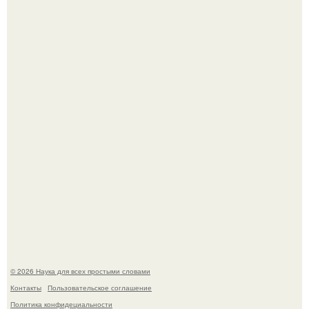
Автомобиль в центре Москвы загорелся.
Mуж жену в Москве из-за ревности зарезал.
© 2026 Наука для всех простыми словами
Контакты
Пользовательское соглашение
Политика конфидециальности