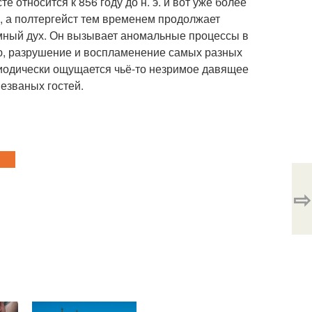
 относится к 856 году до н. э. и вот уже более
я, а полтергейст тем временем продолжает
шумный дух. Он вызывает аномальные процессы в
ю, разрушение и воспламенение самых разных
риодически ощущается чьё-то незримое давящее
незваных гостей.
⇨