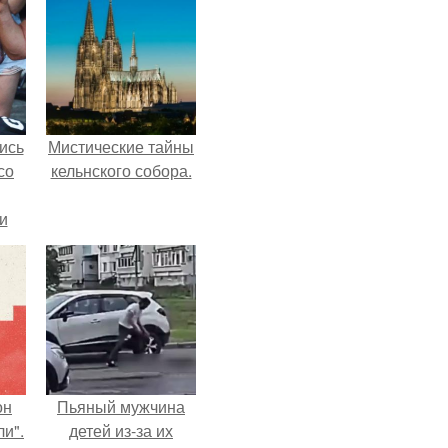
ись
Мистические тайны
со
кельнского собора.
и
всё
о
ган
он
Пьяный мужчина
и".
детей из-за их