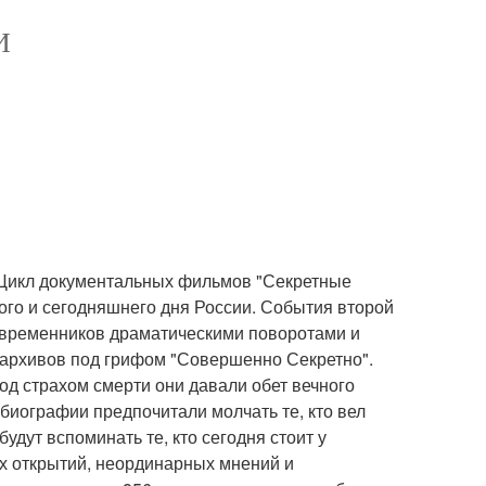
И
 Цикл документальных фильмов "Секретные
ого и сегодняшнего дня России. События второй
овременников драматическими поворотами и
архивов под грифом "Совершенно Секретно".
од страхом смерти они давали обет вечного
биографии предпочитали молчать те, кто вел
удут вспоминать те, кто сегодня стоит у
х открытий, неординарных мнений и