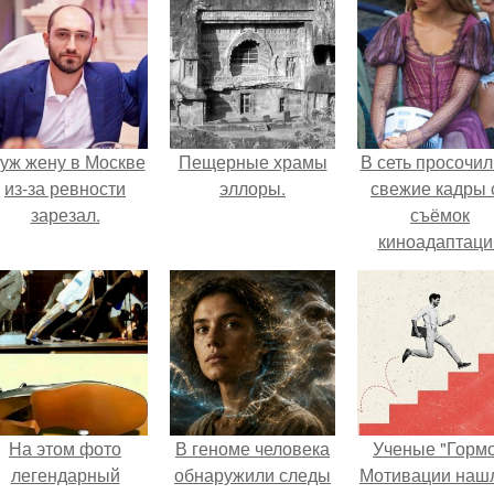
уж жену в Москве
Пещерные храмы
В сеть просочил
из-за ревности
эллоры.
свежие кадры 
зарезал.
съёмок
киноадаптаци
"Рапунцель", и 
внимание
моментальн
оказалось
приковано к Ти
крофт.
На этом фото
В геноме человека
Ученые "Горм
легендарный
обнаружили следы
Мотивации нашл