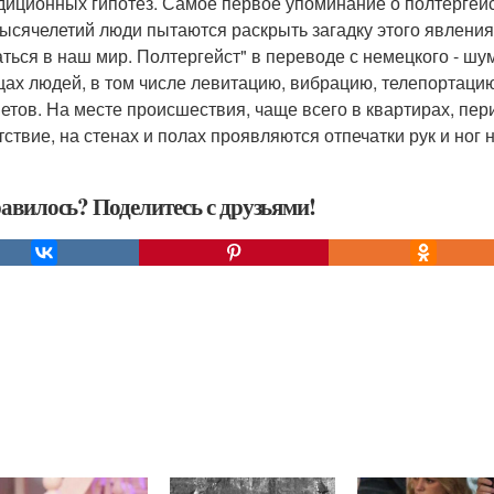
диционных гипотез. Самое первое упоминание о полтергейсте
тысячелетий люди пытаются раскрыть загадку этого явлени
аться в наш мир. Полтергейст" в переводе с немецкого - 
ах людей, в том числе левитацию, вибрацию, телепортаци
етов. На месте происшествия, чаще всего в квартирах, пе
тствие, на стенах и полах проявляются отпечатки рук и ног 
авилось? Поделитесь с друзьями!