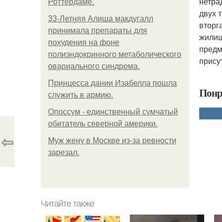
нетра
Роттердаме.
двух 
33-Летняя Алиша макдугалл
вторг
принимала препараты для
жилищ
похудения на фоне
предм
полиэндокринного метаболического
прису
овариального синдрома.
Принцесса дании Изабелла пошла
Понр
служить в армию.
Опоссум - единственный сумчатый
обитатель северной америки.
⇦
Mуж жену в Москве из-за ревности
зарезал.
Читайте также