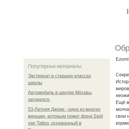
Обр
Ezomir
Популярные материалы
Секре
Экстернат в старших классах
Истор
школы
миров
Автомобиль в центре Москвы
неожи
загорелся.
Ещё ж
молча
53-Летняя Джоке - одна из многих
свои 
женщин, которым помог фонд Spijt
корми
van Tattoo, основанный в