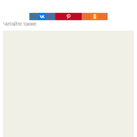
Читайте также
Это невероятное фото было сделано в чернобыле 24
апреля 1997 года.