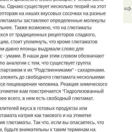
⇨
ты. Однако существует несколько теорий на этот
цепторам на наших вкусовых сосочках на разные
 глютаматы заставляют определенные молекулы
ильнее. Также возможно, что на глютаматы
хся от традиционных рецепторов сладкого,
цию, стоит упомянуть, что кроме глютаматов
ным-давно японцы выдумали слово для
с - умами. В наши дни этим словом обозначают
по аналогии с тем, что существует группа
партамом и их "Родственниками" - сахаринами.
азложить до свободного глютамата несколькими
ссе пищеварения человека. Реакция химического
а этикетке вам повстречается "Гидролизованный
рее всего, в нем есть свободный глютамат.
лителей вкуса в готовых продуктах или
амата натрия как такового и на этикетке
ие глютаматы. Так что, если вы опасаетесь, что
м, будьте внимательны к таким терминам на