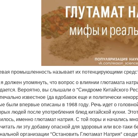
евая промышленность называет их потенцирующими средств
 я должен упомянуть, что вопрос о влиянии глютамата натри
дается. Вероятно, вы слышали о "Синдроме Китайского Рест
 печально известное (да вдобавок еще и политически некор
ые были впервые описаны в 1968 году. Речь идет о головн
орых людей после употребления блюд китайской кухни. Это
илось, именно глютамат натрия. С той поры и начались мн
 считать ли эту добавку опасной для здоровья или все-таки 
нальной организации "Остановить Глютамат Натрия" сводит