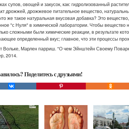
тках супов, овощей и закусок, как: гидролизованный расти
акт дрожжей, дрожжевое питательное вещество, натуральн
 что же такое натуральная вкусовая добавка? Это вещество, 
нное "с Нуля" в химической лаборатории. Чтобы вещество 
лько сложными были химические реакции, в результате кото
ающее определенный вкус; главное, что эти процессы прох
т Вольке, Марлен парриш. "О чем Эйнштейн Своему Поварe 
р, 2014.
авилось? Поделитесь с друзьями!