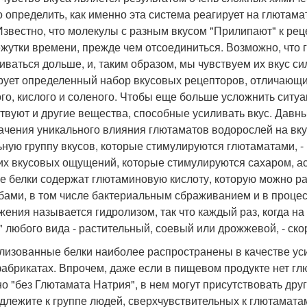
о определить, как именно эта система реагирует на глютама
 Известно, что молекулы с разным вкусом "Прилипают" к ре
жутки времени, прежде чем отсоединиться. Возможно, что
иваться дольше, и, таким образом, мы чувствуем их вкус с
рует определенный набор вкусовых рецепторов, отличающи
ого, кислого и соленого. Чтобы еще больше усложнить ситуа
твуют и другие вещества, способные усиливать вкус. Дав
ачения уникального влияния глютаматов водорослей на вку
ьную группу вкусов, которые стимулируются глютаматами, - 
их вкусовых ощущений, которые стимулируются сахаром, ас
е белки содержат глютаминовую кислоту, которую можно р
бами, в том числе бактериальным сбраживанием и в проце
жения называется гидролизом, так что каждый раз, когда н
" любого вида - растительный, соевый или дрожжевой, - ско
лизованные белки наиболее распространены в качестве уси
абрикатах. Впрочем, даже если в пищевом продукте нет глют
но "без Глютамата Натрия", в нем могут присутствовать друг
длежите к группе людей, сверхчувствительных к глютамата