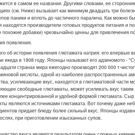
жится в самом ее названии. Другими словами, ее сторонники
циях (см. Ниже) вызывает как минимум двадцать три болезн
упов паники и вплоть до частичного паралича. Как можно б
я находятся производители готовых продуктов питания и по
е похожие добавки) чрезвычайно ценны для привлечения по
ия появления.
го об истории появления глютамата натрия: его впервые в
ае икеда в 1908 году. Японцы называют его адзиномото - "Су
надцати странах мира ежегодно производят 200 000 т чистог
миновой кислоты, одной из наиболее распространенных ами
тва, усиливающие вкус, находятся в глютаматовой части мо
яющее свободные глютаматы, может усиливать вкус таким 
лее концентрированной и удобной формой глютамата. Сыр п
кты являются источниками глютамата. Вот почему даже неб
диентов придает блюду более сильный вкус. Японцы издав
ослях, при приготовлении изысканных супов.
чувство вкуса является результатом очень сложных химиче