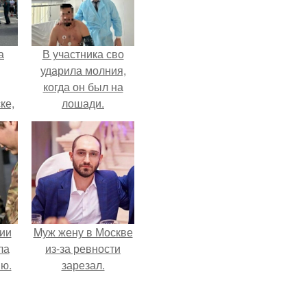
а
В участника сво
ударила молния,
когда он был на
ке,
лошади.
8
ии
Mуж жену в Москве
ла
из-за ревности
ию.
зарезал.