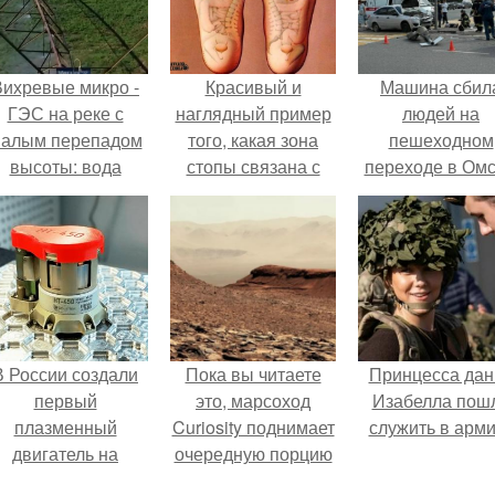
Вихревые микро -
Красивый и
Машина сбил
ГЭС на реке с
наглядный пример
людей на
алым перепадом
того, какая зона
пешеходном
высоты: вода
стопы связана с
переходе в Омс
закручивается в
каким органом.
пострадали 
етонной камере и
человек.
вращает
вертикальную
турбину.
В России создали
Пока вы читаете
Принцесса дан
первый
это, марсоход
Изабелла пош
плазменный
Curiosity поднимает
служить в арм
двигатель на
очередную порцию
криптоне.
красной пыли. 6.