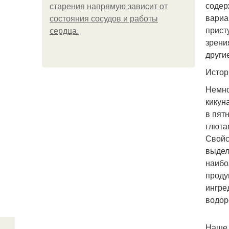
содер
старения напрямую зависит от
вариа
состояния сосудов и работы
прист
сердца.
зрени
други
Истор
Немно
кикун
в пят
глюта
Свойс
выдел
наибо
проду
ингре
водор
Наше 