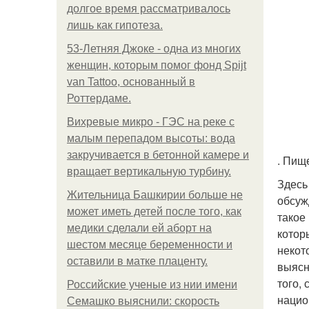
долгое время рассматривалось
лишь как гипотеза.
53-Летняя Джоке - одна из многих
женщин, которым помог фонд Spijt
van Tattoo, основанный в
Роттердаме.
Вихревые микро - ГЭС на реке с
малым перепадом высоты: вода
закручивается в бетонной камере и
. Пищ
вращает вертикальную турбину.
Здесь
Жительница Башкирии больше не
обсуж
может иметь детей после того, как
такое
медики сделали ей аборт на
котор
шестом месяце беременности и
некот
оставили в матке плаценту.
выясн
того,
Российские ученые из нии имени
нацио
Семашко выяснили: скорость