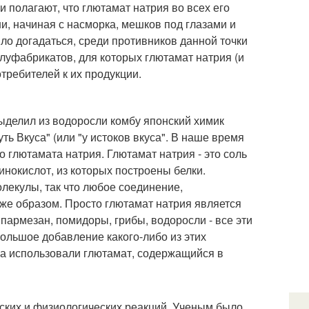
 полагают, что глютамат натрия во всех его
и, начиная с насморка, мешков под глазами и
ыло догадаться, среди противников данной точки
луфабрикатов, для которых глютамат натрия (и
требителей к их продукции.
ыделил из водоросли комбу японский химик
ть Вкуса" (или "у истоков вкуса". В наше время
о глютамата натрия. Глютамат натрия - это соль
нокислот, из которых построены белки.
лекулы, так что любое соединение,
же образом. Просто глютамат натрия является
армезан, помидоры, грибы, водоросли - все эти
ольшое добавление какого-либо из этих
на использовали глютамат, содержащийся в
ских и физиологических реакций. Ученым было