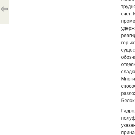
⇦
трудн
счет.
проме
удерж
реаги
горьк
сущес
обозн
отдел
сладк
Многи
спосо
разло
Белок
Гидро
полуф
указа
прина