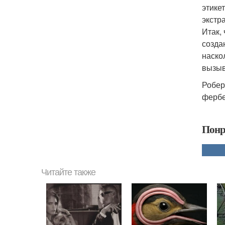
этике
экстр
Итак,
созда
наско
вызыв
Робер
фербе
Понр
Читайте также