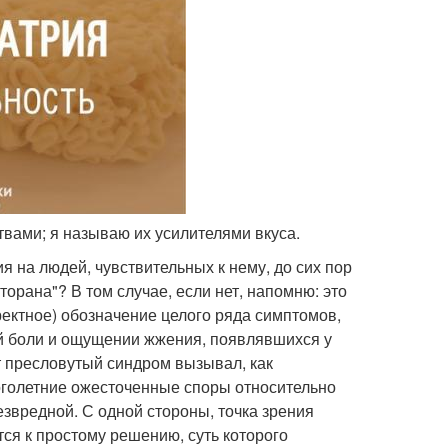
ами; я называю их усилителями вкуса.
я на людей, чувствительных к нему, до сих пор
орана"? В том случае, если нет, напомню: это
ректное) обозначение целого ряда симптомов,
ой боли и ощущении жжения, появлявшихся у
т пресловутый синдром вызывал, как
оголетние ожесточенные споры относительно
безвредной. С одной стороны, точка зрения
ся к простому решению, суть которого