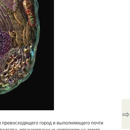
⇨
и превосходящего город и выполняющего почти
зводства, организованные человеком на земле.