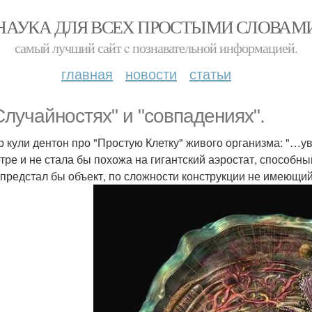
НАУКА ДЛЯ ВСЕХ ПРОСТЫМИ СЛОВАМ
самый лучший сайт c познавательной информацией.
главная
новости
статьи
Случайностях" и "совпадениях".
р кули дентон про "Простую Клетку" живого организма: "…уве
тре и не стала бы похожа на гигантский аэростат, способн
 предстал бы объект, по сложности конструкции не имеющий