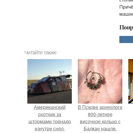
Причё
машин
Понр
Читайте также
Американский
В Пскове археологи
охотник за
800-летнее
штормами торнадо
височное кольцо с
изнутри снял.
Балкан нашли.