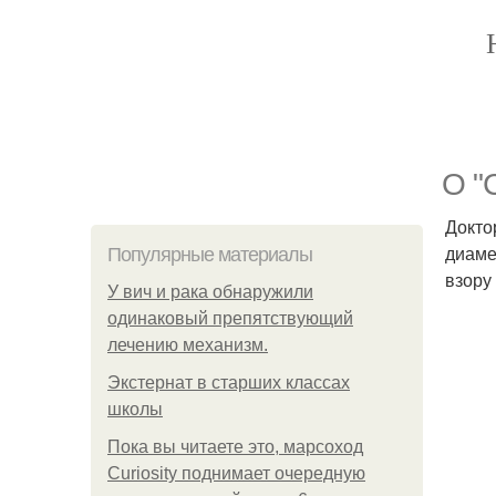
О "
Докто
диаме
Популярные материалы
взору
У вич и рака обнаружили
одинаковый препятствующий
лечению механизм.
Экстернат в старших классах
школы
Пока вы читаете это, марсоход
Curiosity поднимает очередную