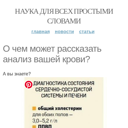
НАУКА ДЛЯ ВСЕХ ПРОСТЫМИ
СЛОВАМИ
главная
новости
статьи
О чем может рассказать
анализ вашей крови?
А вы знаете?