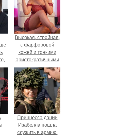
Высокая, стройная,
ьше
с фарфоровой
ть
кожей и тонкими
го,
аристократичными
али
чертами, эль
стом
выглядит так, будто
сошла с полотна
 и
художника.
ке
в
Принцесса дании
ы
Изабелла пошла
служить в армию.