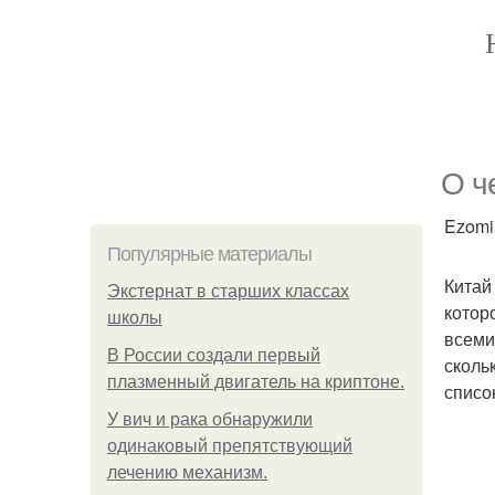
О ч
Ezomir
Популярные материалы
Китай 
Экстернат в старших классах
котор
школы
всеми
В России создали первый
сколь
плазменный двигатель на криптоне.
списо
У вич и рака обнаружили
одинаковый препятствующий
лечению механизм.