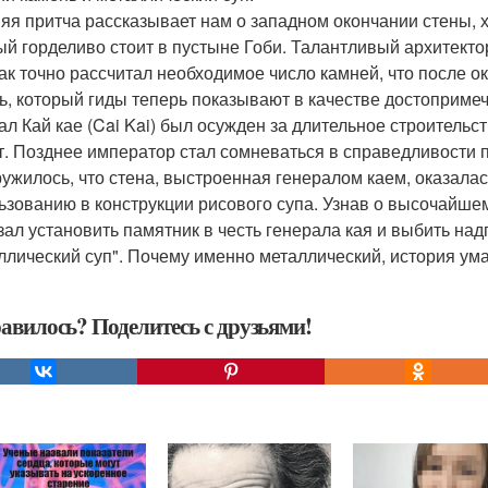
яя притча рассказывает нам о западном окончании стены,
ый горделиво стоит в пустыне Гоби. Талантливый архитекто
так точно рассчитал необходимое число камней, что после 
ь, который гиды теперь показывают в качестве достопримеч
ал Кай кае (Cai Kai) был осужден за длительное строительс
т. Позднее император стал сомневаться в справедливости 
ужилось, что стена, выстроенная генералом каем, оказала
ьзованию в конструкции рисового супа. Узнав о высочайше
зал установить памятник в честь генерала кая и выбить надп
ллический суп". Почему именно металлический, история умал
авилось? Поделитесь с друзьями!