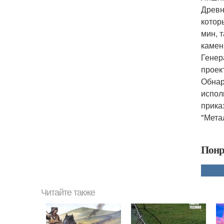
Древн
котор
мин, 
камен
Генер
проек
Обнар
испол
прика
"Мета
Понр
Читайте также