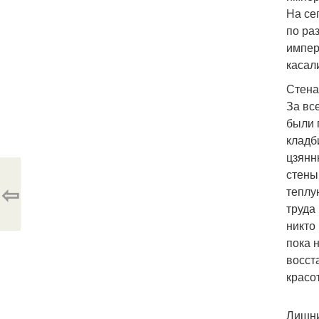
На се
по ра
импер
касал
Стена
За вс
были 
кладб
цзянн
стены
⇦
теплу
труда
никто
пока 
восст
красо
Лишни