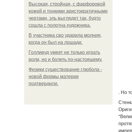
Высокая, стройная, с фарфоровой
кожей и тонкими аристократичными
чертами, эль выглядит так, будто
сошла с полотна художника.
В участника сво ударила молния,
когда он был на лошади.
Голливуд умеет не только играть
роли, но и болеть по-настоящему.
Физики существование глюбола -
новой формы материи
подтвердили.
. Но 
Стенк
Ориги
"Вели
протяж
импер