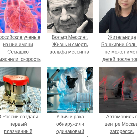
оссийские ученые
Вольф Мессинг.
Жительница
из нии имени
Жизнь и смерть
Башкирии бол
Семашко
вольфа мессинга.
не может име
ыяснили: скорость
детей после то
тарения напрямую
как медики сдел
зависит от
ей аборт на ше
остояния сосудов
месяце
и работы сердца.
беременности
оставили в мат
плаценту.
В России создали
У вич и рака
Автомобиль 
первый
обнаружили
центре Москв
плазменный
одинаковый
загорелся.