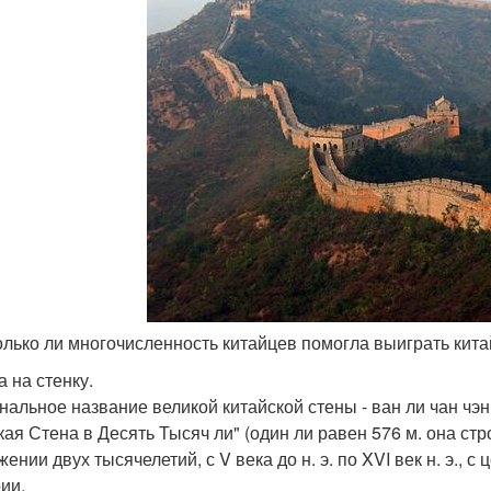
только ли многочисленность китайцев помогла выиграть кита
а на стенку.
нальное название великой китайской стены - ван ли чан чэн
кая Стена в Десять Тысяч ли" (один ли равен 576 м. она ст
ении двух тысячелетий, с V века до н. э. по XVI век н. э.,
ии.