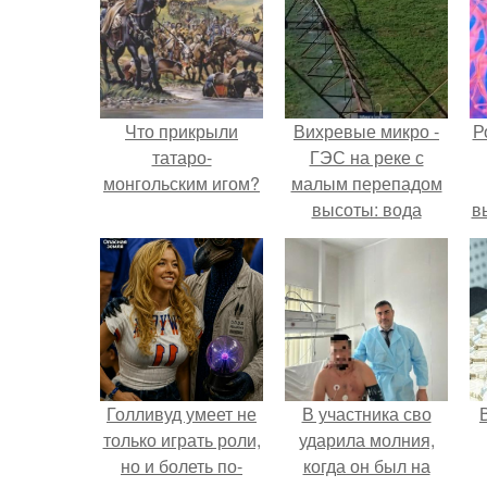
Что прикрыли
Вихревые микро -
Р
татаро-
ГЭС на реке с
монгольским игом?
малым перепадом
высоты: вода
в
закручивается в
с
бетонной камере и
вращает
с
вертикальную
турбину.
Голливуд умеет не
В участника сво
только играть роли,
ударила молния,
но и болеть по-
когда он был на