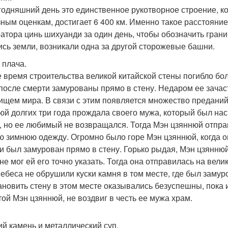
годняшний день это единственное рукотворное строение, ко
зным оценкам, достигает 6 400 км. Именно такое расстояни
атора цинь шихуанди за один день, чтобы обозначить границ
ись земли, возникали одна за другой сторожевые башни.
 плача.
е время строительства великой китайской стены погибло бо
после смерти замурованы прямо в стену. Недаром ее зача
ищем мира. В связи с этим появляется множество преданий и
юй долгих три года прождала своего мужа, который был на
, но ее любимый не возвращался. Тогда Мэн цзяннюй отправ
ю зимнюю одежду. Огромно было горе Мэн цзяннюй, когда о
 и был замурован прямо в стену. Горько рыдая, Мэн цзянню
 не мог ей его точно указать. Тогда она отправилась на вели
небеса не обрушили куски камня в том месте, где был заму
ановить стену в этом месте оказывались безуспешны, пока
той Мэн цзяннюй, не воздвиг в честь ее мужа храм.
й камень и металлический суп.