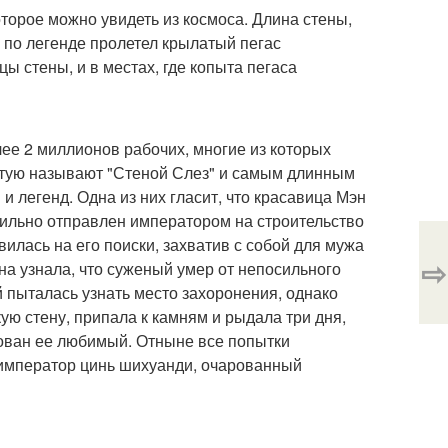
торое можно увидеть из космоса. Длина стены,
е по легенде пролетел крылатый пегас
ы стены, и в местах, где копыта пегаса
лее 2 миллионов рабочих, многие из которых
стую называют "Стеной Слез" и самым длинным
 легенд. Одна из них гласит, что красавица Мэн
сильно отправлен императором на строительство
илась на его поиски, захватив с собой для мужа
⇨
на узнала, что суженый умер от непосильного
й пыталась узнать место захоронения, однако
кую стену, припала к камням и рыдала три дня,
рован ее любимый. Отныне все попытки
 император цинь шихуанди, очарованный