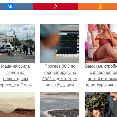
Машина сбила
Прогноз ВОЗ по
Высокая, стройн
людей на
коронавирусу на
с фарфорово
пешеходном
2022 год: что ждет
кожей и тонки
ереходе в Омске,
нас в будущем
аристократичн
пострадали 8
чертами, эль
человек.
выглядит так, б
сошла с полот
художника.