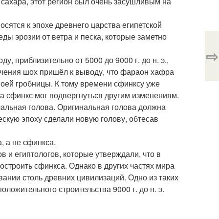
 сахара, этот регион был очень засушливым на
осятся к эпохе древнего царства египетской
еды эрозии от ветра и песка, которые заметно
⇨
, приблизительно от 5000 до 9000 г. до н. э.,
учения шох пришёл к выводу, что фараон хафра
воей гробницы. К тому времени сфинксу уже
та сфинкс мог подвергнуться другим изменениям.
чальная голова. Оригинальная голова должна
ескую эпоху сделали новую голову, обтесав
, а не сфинкса.
 и египтологов, которые утверждали, что в
остроить сфинкса. Однако в других частях мира
ании столь древних цивилизаций. Одно из таких
положительного строительства 9000 г. до н. э.