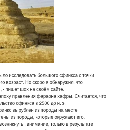
было исследовать большого сфинкса с точки
го возраст. Но скоро я обнаружил, что
 - пишет шох на своём сайте.
эпоху правления фараона хафры. Считается, что
ьство сфинкса в 2500 до н. э.
финкс вырублен из породы на месте
тены из породы, которые окружают его.
озникнуть , внимание, только в результате