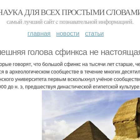
НАУКА ДЛЯ ВСЕХ ПРОСТЫМИ СЛОВАМ
самый лучший сайт c познавательной информацией.
главная
новости
статьи
ешняя голова сфинкса не настояща
орые говорят, что большой сфинкс на тысячи лет старше, ч
ся в археологическом сообществе в течение многих десятиле
нского университета первым всколыхнул учёное сообщество,
000 до н. э, предшествуя династической египетской культуре