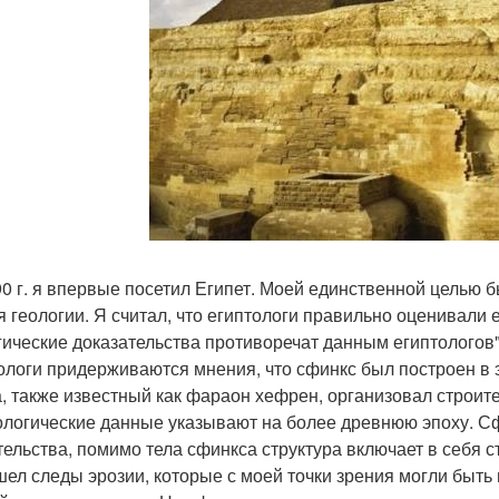
90 г. я впервые посетил Египет. Моей единственной целью 
я геологии. Я считал, что египтологи правильно оценивали е
гические доказательства противоречат данным египтологов",
ологи придерживаются мнения, что сфинкс был построен в 
, также известный как фараон хефрен, организовал строител
ологические данные указывают на более древнюю эпоху. С
тельства, помимо тела сфинкса структура включает в себя с
шел следы эрозии, которые с моей точки зрения могли быть в