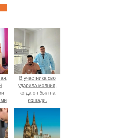
ая,
В участника сво
й
ударила молния,
ми
когда он был на
ыми
лошади.
удто
на