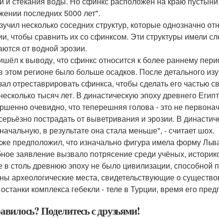
й и стекания воды. Но сфинкс расположен на краю пустыни
жении последних 5000 лет".
зучил несколько соседних структур, которые однозначно отн
ии, чтобы сравнить их со сфинксом. Эти структуры имели сл
аются от водной эрозии.
ишёл к выводу, что сфинкс относится к более раннему периоду
 в этом регионе было больше осадков. После детального из
зал отреставрировать сфинкса, чтобы сделать его частью с
несколько тысяч лет. В династическую эпоху древнего Егип
ршенно очевидно, что теперешняя голова - это не первона
серьёзно пострадать от выветривания и эрозии. В династич
начальную, в результате она стала меньше", - считает шох.
кже предположил, что изначально фигура имела форму Льва
ное заявление вызвало потрясение среди учёных, историков
е в столь древнюю эпоху не было цивилизации, способной п
ны археологические места, свидетельствующие о существов
 останки комплекса гебекли - теле в Турции, время его пред
авилось? Поделитесь с друзьями!