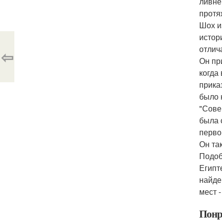
ливне
протя
Шох и
истор
отлич
⇦
Он пр
когда
прика
было 
"Сове
была 
перво
Он та
Подоб
Египт
найде
мест -
Понр