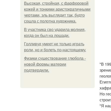
Высокая, стройная, с фарфоровой
кожей и тонкими аристократичными
чертами, эль выглядит так, будто
сошла с полотна художника.
В участника сво ударила молния,
когда он был на лошади.
Голливуд умеет не только играть
роли, но и болеть по-настоящему.
Физики существование глюбола -
"В 19
новой формы материи
зрени
подтвердили.
геоло
Египт
хафра
Но ге
строи
"Я на