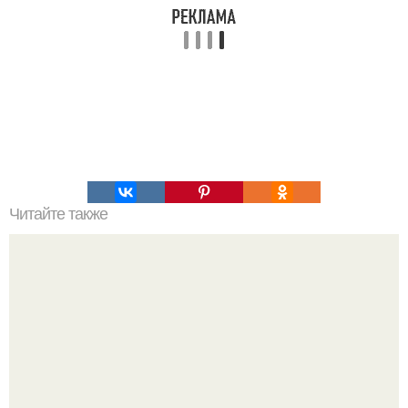
Читайте также
Генетики выявили, где произошли самые первые случаи
заражения Covid - 19.