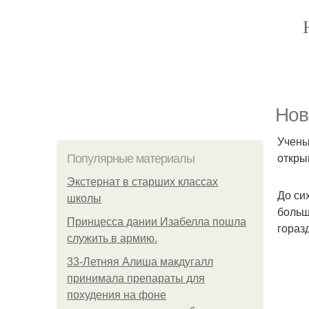
Нов
Учены
откры
Популярные материалы
Экстернат в старших классах
До си
школы
больш
Принцесса дании Изабелла пошла
гораз
служить в армию.
33-Летняя Алиша макдугалл
принимала препараты для
похудения на фоне