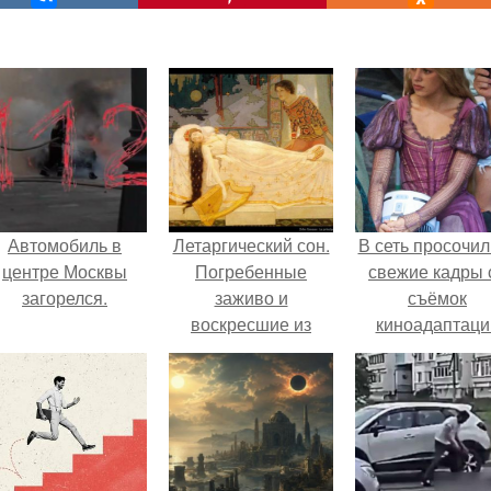
Автомобиль в
Летаргический сон.
В сеть просочил
центре Москвы
Погребенные
свежие кадры 
загорелся.
заживо и
съёмок
воскресшие из
киноадаптаци
мертвых.
"Рапунцель", и 
внимание
моментальн
оказалось
приковано к Ти
крофт.