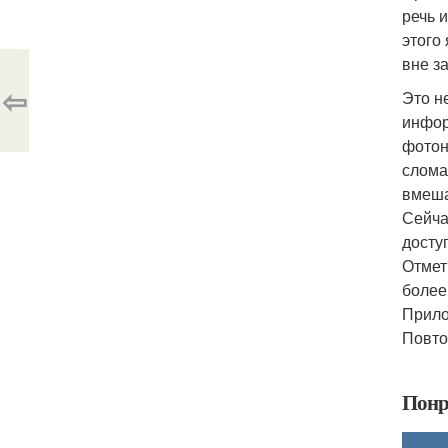
речь 
этого
вне з
⇦
Это н
инфор
фотон
слома
вмеша
Сейча
доступ
Отмет
более
Прило
Повто
Понр