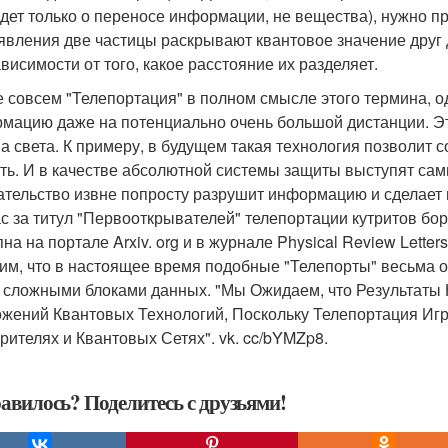
идет только о переносе информации, не вещества), нужно пр
 явления две частицы раскрывают квантовое значение друг дру
ависимости от того, какое расстояние их разделяет.
е совсем "Телепортация" в полном смысле этого термина, о
мацию даже на потенциально очень большой дистанции. Э
а света. К примеру, в будущем такая технология позволит с
ть. И в качестве абсолютной системы защиты выступят сам
тельство извне попросту разрушит информацию и сделает
с за титул "Первооткрывателей" телепортации кутритов бор
на на портале Arxiv. org и в журнале Physical Review Letters
им, что в настоящее время подобные "Телепорты" весьма ог
 сложными блоками данных. "Мы Ожидаем, что Результаты
жений Квантовых Технологий, Поскольку Телепортация Иг
рителях и Квантовых Сетях". vk. cc/bYMZp8.
авилось? Поделитесь с друзьями!