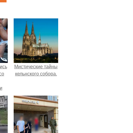
ись
Мистические тайны
со
кельнского собора.
и
всё
о
ган