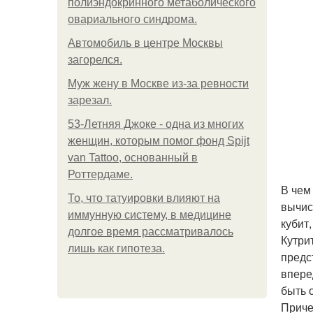
полиэндокринного метаболического
овариального синдрома.
Автомобиль в центре Москвы
загорелся.
Mуж жену в Москве из-за ревности
зарезал.
53-Летняя Джоке - одна из многих
женщин, которым помог фонд Spijt
van Tattoo, основанный в
Роттердаме.
В чем
То, что татуировки влияют на
вычис
иммунную систему, в медицине
кубит
долгое время рассматривалось
Кутри
лишь как гипотеза.
предс
впере
быть 
Приче